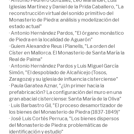
· Antonio Pedrero González, Leo Marandet, Luis
Iglesias Martínez y Daniel de la Prida Caballero, "La
reconstrucción virtual del sonido primitivo del
Monasterio de Piedra: análisis y modelización del
estado actual"
· Antonio Hernández Pardos, "El órgano monástico
de Piedra en la localidad de Aguarón"
· Guiem Alexandre Reus i Planells, "La orden del
Císter en Mallorca. El Monasterio de Santa María la
Real de Palma"
· Antonio Hernández Pardos y Luis Miguel García
Simón, "El despoblado de Alcañicejo (Tosos,
Zaragoza) y su iglesia de influencia cisterciense"
· Paula Garatea Aznar, "¿Un primer hacia la
prefabricación? La configuración del muro en una
gran abacial cisterciense: Santa María de la Oliva"
· Luis Barbastro Gil, "El proceso desamortizador de
los bienes del Monasterio de Piedra (1837-1849)"
· José Luis Cortés Perruca, "Los bienes dispersos
del Monasterio de Piedra: problemáticas de
identificación y estudio"