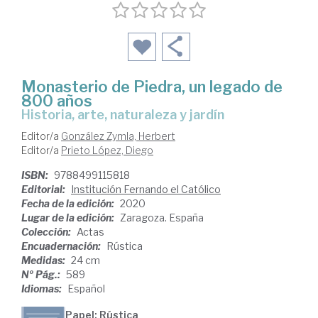
Monasterio de Piedra, un legado de
800 años
historia, arte, naturaleza y jardín
Editor/a
González Zymla, Herbert
Editor/a
Prieto López, Diego
ISBN:
9788499115818
Editorial:
Institución Fernando el Católico
Fecha de la edición:
2020
Lugar de la edición:
Zaragoza. España
Colección:
Actas
Encuadernación:
Rústica
Medidas:
24 cm
Nº Pág.:
589
Idiomas:
Español
Papel: Rústica