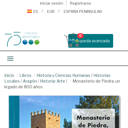
Iniciar sesión
Registrarse
ES
EUR
ESPAÑA PENINSULAR
0
Busqueda avanzada
Toggle navigation
Inicio
Libros
Historia y Ciencias Humanas
/
Historias
Locales
/
Aragón
/
Historia: Arte
/
Monasterio de Piedra, un
legado de 800 años