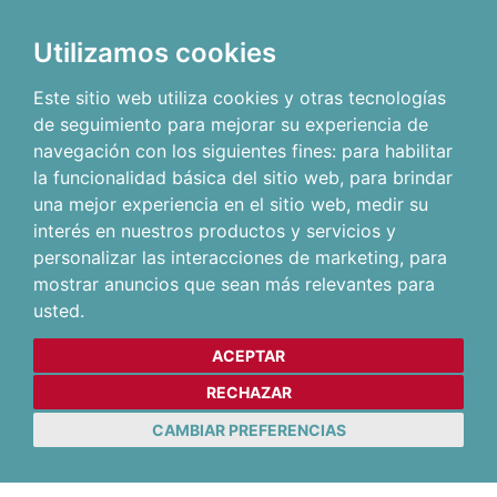
Utilizamos cookies
Este sitio web utiliza cookies y otras tecnologías
de seguimiento para mejorar su experiencia de
navegación con los siguientes fines:
para habilitar
la funcionalidad básica del sitio web
,
para brindar
una mejor experiencia en el sitio web
,
medir su
interés en nuestros productos y servicios y
personalizar las interacciones de marketing
,
para
mostrar anuncios que sean más relevantes para
usted
.
ACEPTAR
RECHAZAR
CAMBIAR PREFERENCIAS