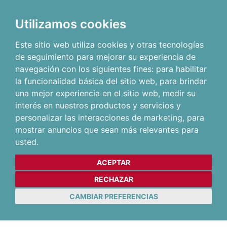
Utilizamos cookies
Este sitio web utiliza cookies y otras tecnologías
de seguimiento para mejorar su experiencia de
navegación con los siguientes fines:
para habilitar
la funcionalidad básica del sitio web
,
para brindar
una mejor experiencia en el sitio web
,
medir su
interés en nuestros productos y servicios y
personalizar las interacciones de marketing
,
para
mostrar anuncios que sean más relevantes para
usted
.
ACEPTAR
RECHAZAR
CAMBIAR PREFERENCIAS