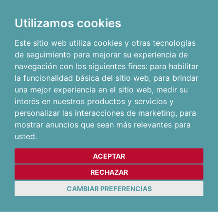
Utilizamos cookies
Este sitio web utiliza cookies y otras tecnologías
de seguimiento para mejorar su experiencia de
navegación con los siguientes fines:
para habilitar
la funcionalidad básica del sitio web
,
para brindar
una mejor experiencia en el sitio web
,
medir su
interés en nuestros productos y servicios y
personalizar las interacciones de marketing
,
para
mostrar anuncios que sean más relevantes para
usted
.
ACEPTAR
RECHAZAR
CAMBIAR PREFERENCIAS