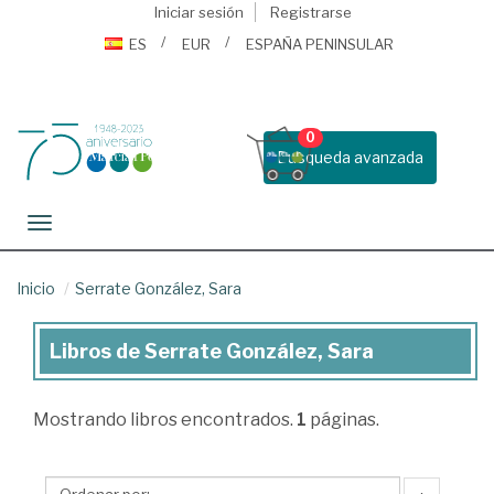
Iniciar sesión
Registrarse
ES
EUR
ESPAÑA PENINSULAR
0
Busqueda avanzada
Toggle navigation
Inicio
Serrate González, Sara
Libros de Serrate González, Sara
Libros
de
Mostrando
libros encontrados.
1
páginas.
Serrate
González,