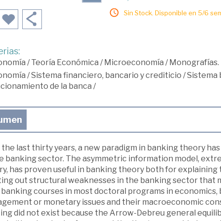
Sin Stock. Disponible en 5/6 se
rias:
onomía
/
Teoría Económica
/
Microeconomía
/
Monografías. 
onomía
/
Sistema financiero, bancario y crediticio
/
Sistema 
cionamiento de la banca
/
umen
the last thirty years, a new paradigm in banking theory has
he banking sector. The asymmetric information model, extr
y, has proven useful in banking theory both for explaining 
ting out structural weaknesses in the banking sector that m
, banking courses in most doctoral programs in economics, b
gement or monetary issues and their macroeconomic cons
ing did not exist because the Arrow-Debreu general equil