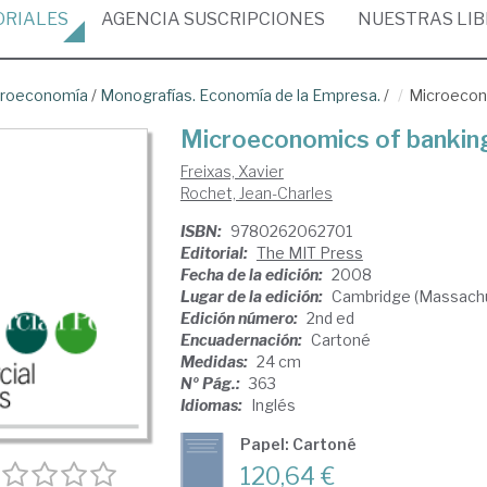
ORIALES
AGENCIA
SUSCRIPCIONES
NUESTRAS
LI
croeconomía
/
Monografías. Economía de la Empresa.
/
Microecon
Microeconomics of bankin
Freixas, Xavier
Rochet, Jean-Charles
ISBN:
9780262062701
Editorial:
The MIT Press
Fecha de la edición:
2008
Lugar de la edición:
Cambridge (Massachu
Edición número:
2nd ed
Encuadernación:
Cartoné
Medidas:
24 cm
Nº Pág.:
363
Idiomas:
Inglés
Papel: Cartoné
120,64 €