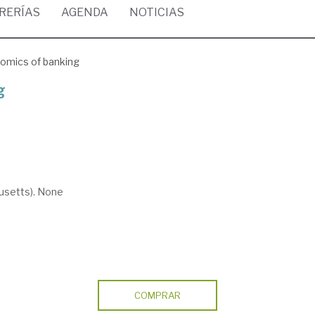
BRERÍAS
AGENDA
NOTICIAS
omics of banking
g
setts). None
COMPRAR