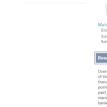
Mate
Ec
Ec
fun
Res
Over 
of t
theor
poin
past
mana
bank