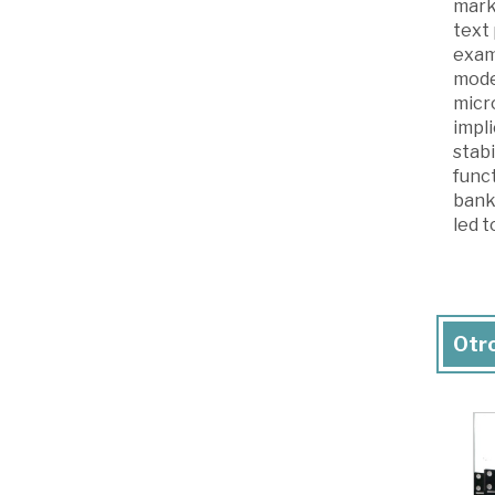
marke
text
exam
mode
micro
impli
stabi
funct
bank
led t
Otro