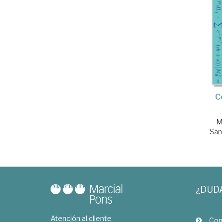
C
M
San
¿DUD
Atención al cliente
Com