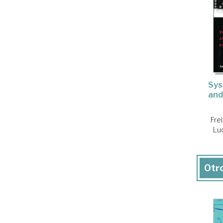
Syst
and
Fre
Lu
Otro