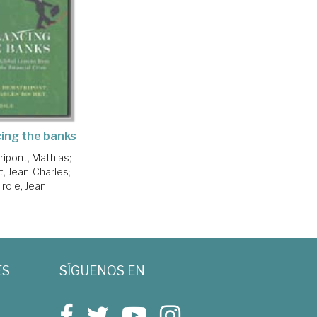
ing the banks
ipont, Mathias
;
, Jean-Charles
;
irole, Jean
ES
SÍGUENOS EN