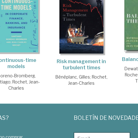
Balanc
ontinuous-time
Risk management in
models
turbulent times
Dewatr
Rochet
oreno-Bromberg,
Bénéplanc, Gilles
;
Rochet,
T
tiago
;
Rochet, Jean-
Jean-Charles
Charles
AS?
BOLETÍN DE NOVEDAD
o comprar