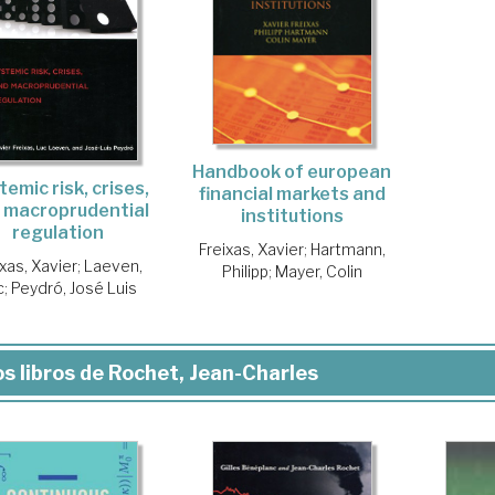
Handbook of european
emic risk, crises,
financial markets and
 macroprudential
institutions
regulation
Freixas, Xavier
;
Hartmann,
ixas, Xavier
;
Laeven,
Philipp
;
Mayer, Colin
c
;
Peydró, José Luis
s libros de Rochet, Jean-Charles