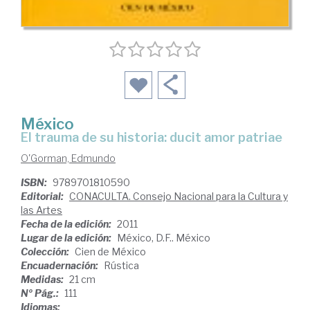
México
el trauma de su historia: ducit amor patriae
O'Gorman, Edmundo
ISBN:
9789701810590
Editorial:
CONACULTA. Consejo Nacional para la Cultura y
las Artes
Fecha de la edición:
2011
Lugar de la edición:
México, D.F.. México
Colección:
Cien de México
Encuadernación:
Rústica
Medidas:
21 cm
Nº Pág.:
111
Idiomas: