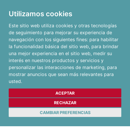
Utilizamos cookies
Este sitio web utiliza cookies y otras tecnologías
de seguimiento para mejorar su experiencia de
navegación con los siguientes fines:
para habilitar
la funcionalidad básica del sitio web
,
para brindar
una mejor experiencia en el sitio web
,
medir su
interés en nuestros productos y servicios y
personalizar las interacciones de marketing
,
para
mostrar anuncios que sean más relevantes para
usted
.
ACEPTAR
RECHAZAR
CAMBIAR PREFERENCIAS