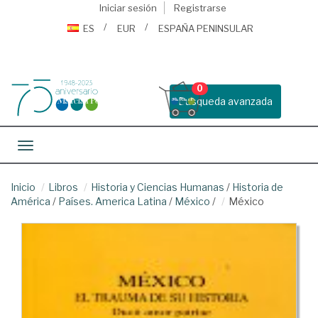
Iniciar sesión
Registrarse
ES
EUR
ESPAÑA PENINSULAR
0
Busqueda avanzada
Toggle navigation
Inicio
Libros
Historia y Ciencias Humanas
/
Historia de
América
/
Países. America Latina
/
México
/
México