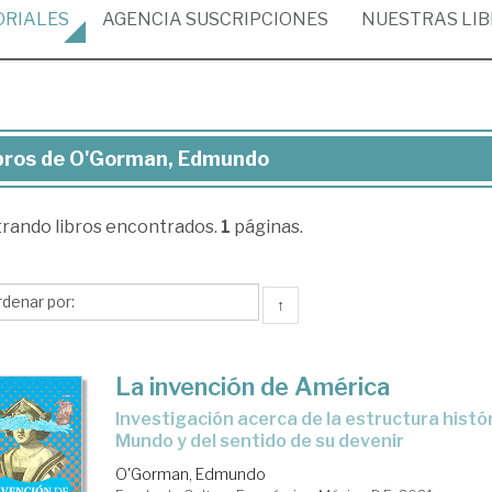
ORIALES
AGENCIA
SUSCRIPCIONES
NUESTRAS
LI
bros de O'Gorman, Edmundo
ros
trando
libros encontrados.
1
páginas.
Gorman,
mundo
↑
La invención de América
investigación acerca de la estructura histórica del Nuevo
Mundo y del sentido de su devenir
O'Gorman, Edmundo