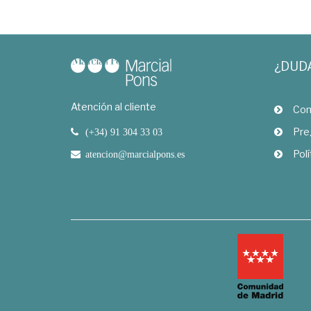
¿DUD
Atención al cliente
Com
Pre
(+34) 91 304 33 03
Polí
atencion@marcialpons.es