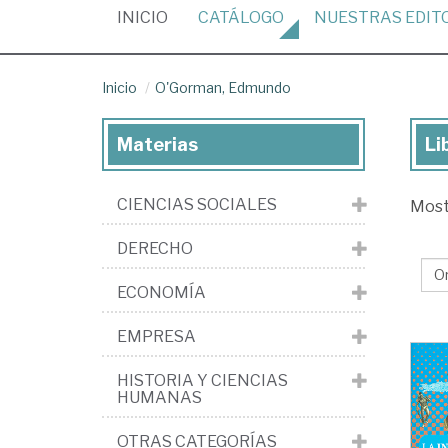
(CURRENT)
INICIO
CATÁLOGO
NUESTRAS
EDIT
Inicio
O'Gorman, Edmundo
Materias
Li
Lib
de
CIENCIAS SOCIALES
Mos
O'
Ed
DERECHO
ECONOMÍA
EMPRESA
HISTORIA Y CIENCIAS
HUMANAS
OTRAS CATEGORÍAS