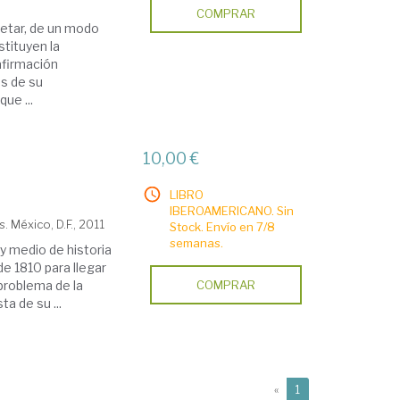
COMPRAR
retar, de un modo
stituyen la
 afirmación
as de su
ue ...
10,00 €
LIBRO
IBEROAMERICANO. Sin
. México, D.F., 2011
Stock. Envío en 7/8
semanas.
y medio de historia
e 1810 para llegar
problema de la
COMPRAR
ta de su ...
(current)
«
1