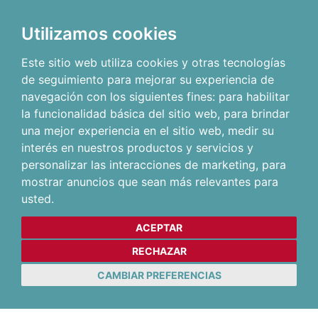
Utilizamos cookies
Este sitio web utiliza cookies y otras tecnologías
de seguimiento para mejorar su experiencia de
navegación con los siguientes fines:
para habilitar
la funcionalidad básica del sitio web
,
para brindar
una mejor experiencia en el sitio web
,
medir su
interés en nuestros productos y servicios y
personalizar las interacciones de marketing
,
para
mostrar anuncios que sean más relevantes para
usted
.
ACEPTAR
RECHAZAR
CAMBIAR PREFERENCIAS