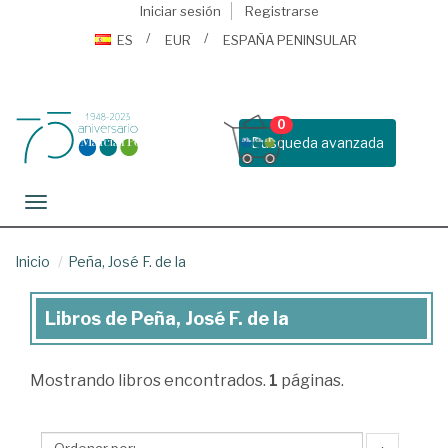
Iniciar sesión
Registrarse
ES
EUR
ESPAÑA PENINSULAR
0
Busqueda avanzada
Toggle navigation
Inicio
Peña, José F. de la
Libros de Peña, José F. de la
Libros
de
Mostrando
libros encontrados.
1
páginas.
Peña,
José