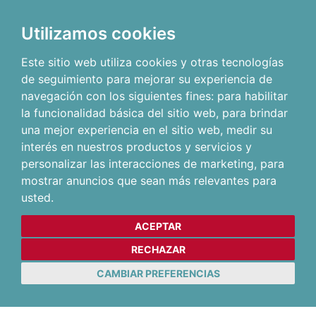
Utilizamos cookies
Este sitio web utiliza cookies y otras tecnologías
de seguimiento para mejorar su experiencia de
navegación con los siguientes fines:
para habilitar
la funcionalidad básica del sitio web
,
para brindar
una mejor experiencia en el sitio web
,
medir su
interés en nuestros productos y servicios y
personalizar las interacciones de marketing
,
para
mostrar anuncios que sean más relevantes para
usted
.
ACEPTAR
RECHAZAR
CAMBIAR PREFERENCIAS