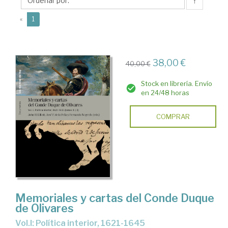
F.
↑
de
(current)
«
1
la
38,00 €
40,00 €
Stock en librería. Envío
en 24/48 horas
COMPRAR
Memoriales y cartas del Conde Duque
de Olivares
Vol.I: Política interior, 1621-1645