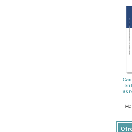
Cam
en 
las 
Mor
Otro