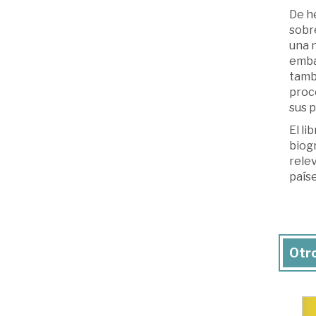
De h
sobr
una n
embar
tambi
proc
sus p
El li
biog
rele
país
Otro