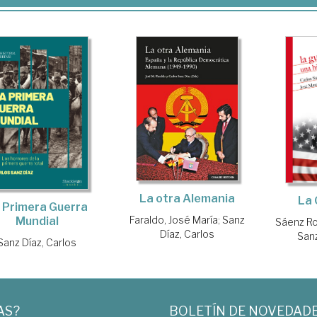
La otra Alemania
La 
 Primera Guerra
Faraldo, José María
;
Sanz
Mundial
Sáenz Ro
Díaz, Carlos
Sanz
Sanz Díaz, Carlos
AS?
BOLETÍN DE NOVEDAD