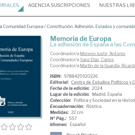
ORIALES
AGENCIA
SUSCRIPCIONES
NUESTRAS
LI
a Comunidad Europea
/
Constitución. Adhesión. Estados y comunid
Memoria de Europa
La adhesión de España a las C
Coordinador/a
Moreno Juste, Antonio
Coordinador/a
Sanz Díaz, Carlos
Coordinador/a
Martín de la Guardia, Ricard
ISBN:
9788425920226
Editorial:
Centro de Estudios Políticos y 
Fecha de la edición:
2024
Lugar de la edición:
Madrid. España
Colección:
Política y Sociedad en la Histo
Encuadernación:
Rústica
Medidas:
22 cm
Nº Pág.:
557
Idiomas:
Español