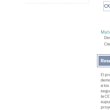
Mate
De
Cie
Res
El p
democ
a los
segu
la CE
supu
proye