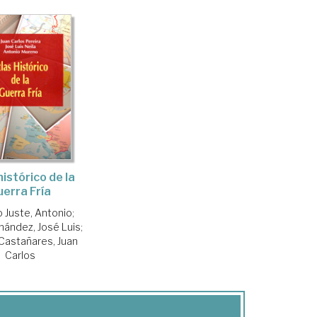
histórico de la
uerra Fría
 Juste, Antonio
;
nández, José Luis
;
 Castañares, Juan
Carlos