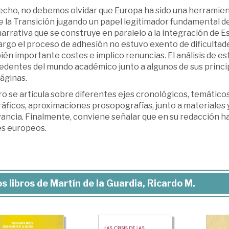
echo, no debemos olvidar que Europa ha sido una herramient
e la Transición jugando un papel legitimador fundamental de
arrativa que se construye en paralelo a la integración de E
go el proceso de adhesión no estuvo exento de dificultades
én importante costes e implico renuncias. El análisis de es
edentes del mundo académico junto a algunos de sus princip
áginas.
bro se articula sobre diferentes ejes cronológicos, temático
ráficos, aproximaciones prosopografías, junto a materiales
vancia. Finalmente, conviene señalar que en su redacción h
es europeos.
s libros de Martín de la Guardia, Ricardo M.