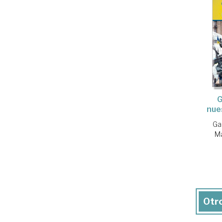
G
nue
Ga
Ma
Otro