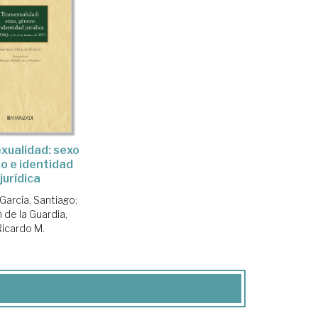
xualidad: sexo
o e identidad
jurídica
 García, Santiago
;
 de la Guardia,
Ricardo M.