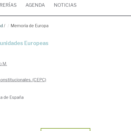
BRERÍAS
AGENDA
NOTICIAS
ad
/
Memoria de Europa
omunidades Europeas
o M.
Constitucionales. (CEPC)
ria de España