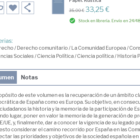
Papel: Rústica
33,25 €
35,00 €
Stock en librería. Envío en 24/4
rias:
recho
/
Derecho comunitario
/
La Comunidad Europea
/
Cons
ncias Sociales
/
Ciencia Política
/
Ciencia política
/
Historia 
umen
Notas
ropósito de este volumen es la recuperación de un ámbito cl
rática de España como es Europa. Su objetivo, en consecuen
 ciudadanos la historia y la memoria de la participación de 
ndo lugar, poner en valor la memoria de la generación de p
E/UE, y, finalmente, dar a conocer la vigencia de su legado p
esto considerar el camino recorrido por España en las Co
ctar las prioridades y objetivos de la sociedad española en