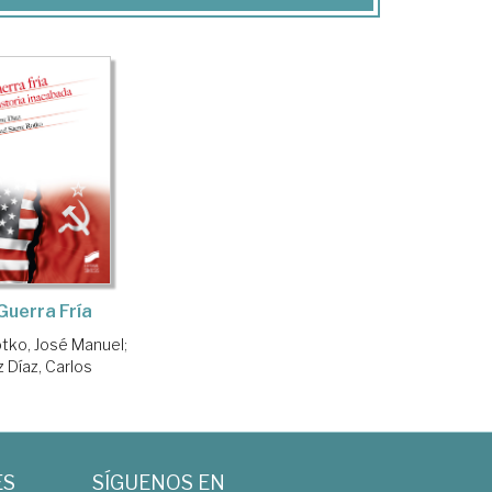
Guerra Fría
tko, José Manuel
;
 Díaz, Carlos
ES
SÍGUENOS EN