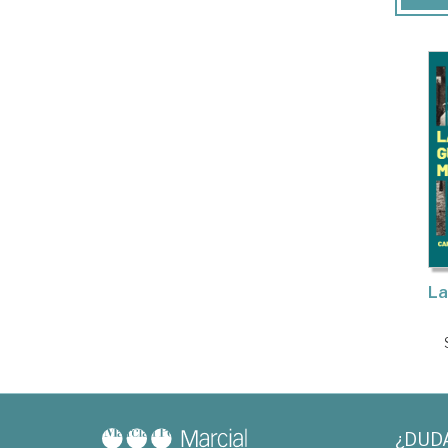
La
¿DUD