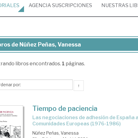
ORIALES
AGENCIA
SUSCRIPCIONES
NUESTRAS
LI
bros de Núñez Peñas, Vanessa
ros
trando
libros encontrados.
1
páginas.
ñez
as,
nessa
↑
Tiempo de paciencia
las negociaciones de adhesión de España a las
Comunidades Europeas (1976-1986)
Núñez Peñas, Vanessa