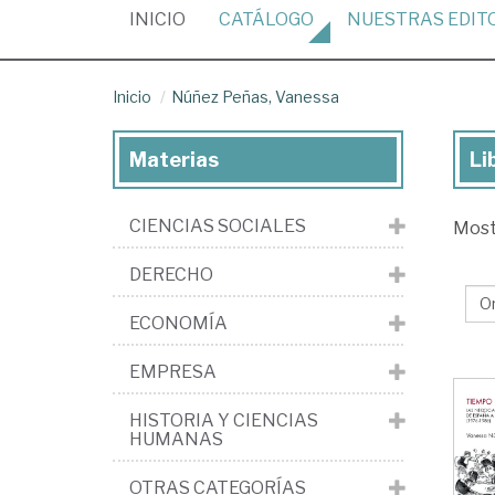
(CURRENT)
INICIO
CATÁLOGO
NUESTRAS
EDIT
Inicio
Núñez Peñas, Vanessa
Materias
Li
Lib
de
CIENCIAS SOCIALES
Mos
Nú
Peñ
DERECHO
Va
ECONOMÍA
EMPRESA
HISTORIA Y CIENCIAS
HUMANAS
OTRAS CATEGORÍAS