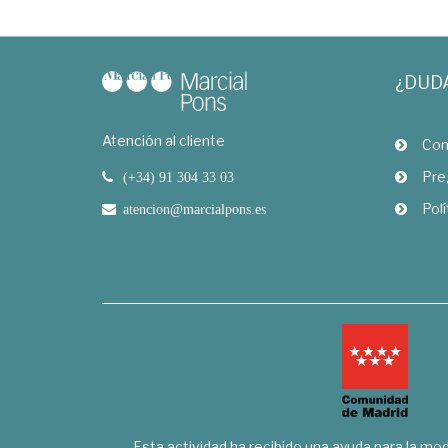
¿DUD
Atención al cliente
Com
Pre
(+34) 91 304 33 03
Polí
atencion@marcialpons.es
Esta actividad ha recibido una ayuda para la mode