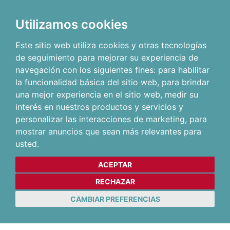
Utilizamos cookies
Este sitio web utiliza cookies y otras tecnologías
de seguimiento para mejorar su experiencia de
navegación con los siguientes fines:
para habilitar
la funcionalidad básica del sitio web
,
para brindar
una mejor experiencia en el sitio web
,
medir su
interés en nuestros productos y servicios y
personalizar las interacciones de marketing
,
para
mostrar anuncios que sean más relevantes para
usted
.
ACEPTAR
RECHAZAR
CAMBIAR PREFERENCIAS