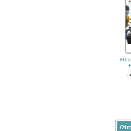
El li
Da
Otro