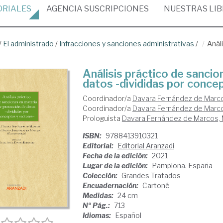
ORIALES
AGENCIA
SUSCRIPCIONES
NUESTRAS
LI
/
El administrado
/
Infracciones y sanciones administrativas
/
Anál
Análisis práctico de sanci
datos -divididas por conce
Coordinador/a
Davara Fernández de Marco
Coordinador/a
Davara Fernández de Marco
Prologuista
Davara Fernández de Marcos, 
ISBN:
9788413910321
Editorial:
Editorial Aranzadi
Fecha de la edición:
2021
Lugar de la edición:
Pamplona. España
Colección:
Grandes Tratados
Encuadernación:
Cartoné
Medidas:
24 cm
Nº Pág.:
713
Idiomas:
Español