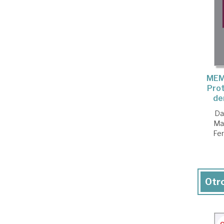
MEM
Prot
de
Da
Ma
Fe
Otro