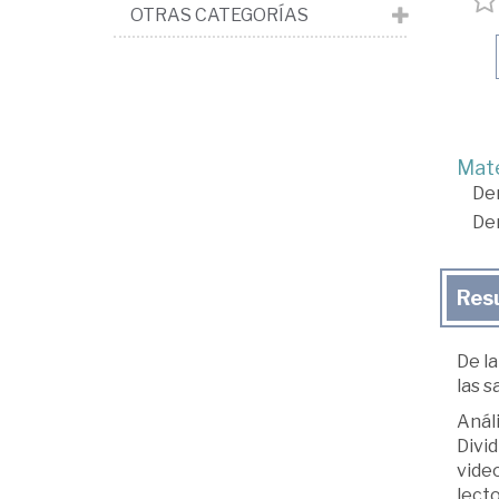
OTRAS CATEGORÍAS
Mate
De
De
Res
De l
las 
Anál
Divid
video
lect