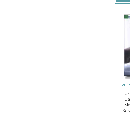
La f
Ca
Da
Ma
Sal