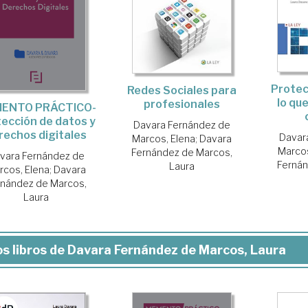
Protec
Redes Sociales para
lo qu
profesionales
ENTO PRÁCTICO-
ección de datos y
Davara Fernández de
rechos digitales
Davar
Marcos, Elena
;
Davara
Marcos
Fernández de Marcos,
vara Fernández de
Fernán
Laura
rcos, Elena
;
Davara
rnández de Marcos,
Laura
s libros de Davara Fernández de Marcos, Laura