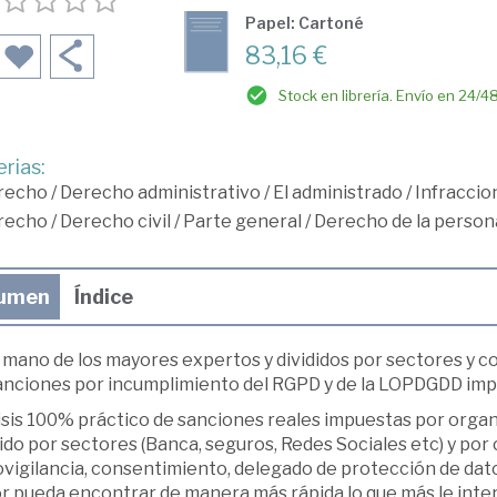
Papel: Cartoné
83,16 €
Stock en librería. Envío en 24/4
rias:
recho
/
Derecho administrativo
/
El administrado
/
Infraccio
recho
/
Derecho civil
/
Parte general
/
Derecho de la persona
umen
Índice
a mano de los mayores expertos y divididos por sectores y 
sanciones por incumplimiento del RGPD y de la LOPDGDD imp
isis 100% práctico de sanciones reales impuestas por organ
ido por sectores (Banca, seguros, Redes Sociales etc) y por
vigilancia, consentimiento, delegado de protección de datos
or pueda encontrar de manera más rápida lo que más le inte