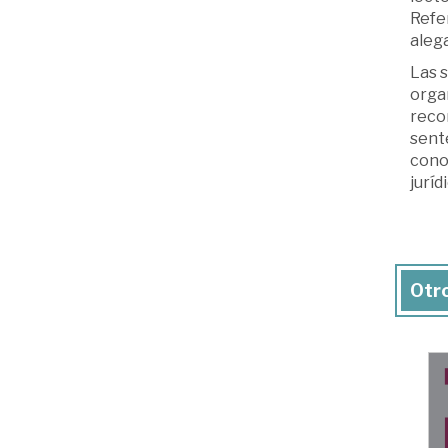
Refer
alega
Las 
orga
recon
sent
conoc
juríd
Otro