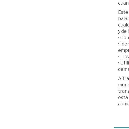
cuan
Este 
bala
cualq
y de 
• Com
• Ide
empr
• Lle
• Uti
dema
A tra
mund
trans
está 
aume