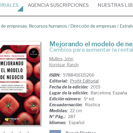
ORIALES
AGENCIA
SUSCRIPCIONES
NUESTRAS
LI
ón de empresas. Recursos humanos
/
Dirección de empresas
/
Estrat
Mejorando el modelo de n
cambios para aumentar la renta
Mullins, John
Komisar, Randy
ISBN:
9788416115266
Editorial:
Profit Editorial
Fecha de la edición:
2019
Lugar de la edición:
Barcelona. España
Edición número:
5ª ed.
Encuadernación:
Rústica
Medidas:
22 cm
Nº Pág.:
287
Idiomas:
Español