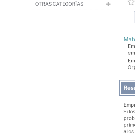
OTRAS CATEGORÍAS
Mate
Em
em
Em
Org
Res
Empr
Si lo
prob
prim
a los