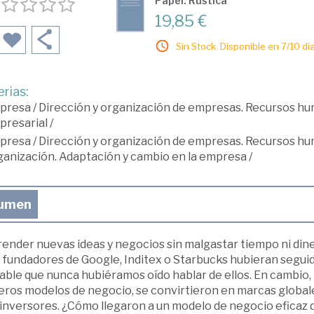
Papel: Rústica
19,85 €
Sin Stock. Disponible en 7/10 día
rias:
presa
/
Dirección y organización de empresas. Recursos h
presarial
/
presa
/
Dirección y organización de empresas. Recursos h
anización. Adaptación y cambio en la empresa
/
umen
ender nuevas ideas y negocios sin malgastar tiempo ni din
s fundadores de Google, Inditex o Starbucks hubieran segui
able que nunca hubiéramos oído hablar de ellos. En cambio, 
eros modelos de negocio, se convirtieron en marcas globa
 inversores. ¿Cómo llegaron a un modelo de negocio eficaz d