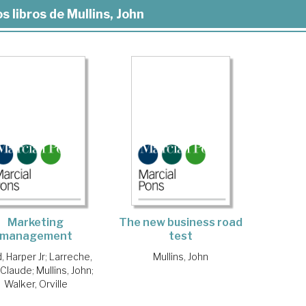
s libros de Mullins, John
Marketing
The new business road
management
test
, Harper Jr
;
Larreche,
Mullins, John
 Claude
;
Mullins, John
;
Walker, Orville