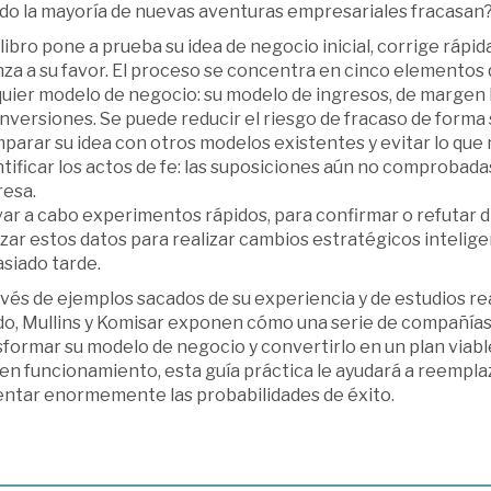
do la mayoría de nuevas aventuras empresariales fracasan
libro pone a prueba su idea de negocio inicial, corrige rápi
nza a su favor. El proceso se concentra en cinco elementos
uier modelo de negocio: su modelo de ingresos, de margen b
inversiones. Se puede reducir el riesgo de fracaso de forma s
parar su idea con otros modelos existentes y evitar lo que 
ntificar los actos de fe: las suposiciones aún no comprobad
esa.
var a cabo experimentos rápidos, para confirmar o refutar 
lizar estos datos para realizar cambios estratégicos intelig
siado tarde.
vés de ejemplos sacados de su experiencia y de estudios re
o, Mullins y Komisar exponen cómo una serie de compañías 
formar su modelo de negocio y convertirlo en un plan viabl
en funcionamiento, esta guía práctica le ayudará a reemplaz
ntar enormemente las probabilidades de éxito.