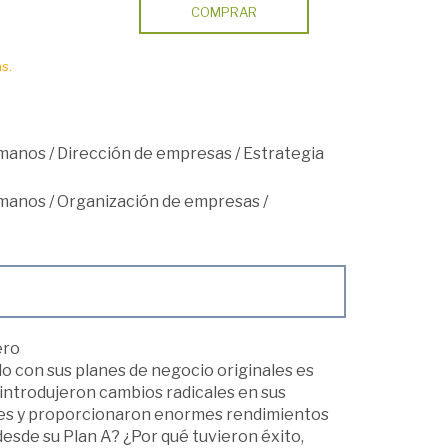
COMPRAR
s.
umanos
/
Dirección de empresas
/
Estrategia
umanos
/
Organización de empresas
/
ero
do con sus planes de negocio originales es
introdujeron cambios radicales en sus
les y proporcionaron enormes rendimientos
esde su Plan A? ¿Por qué tuvieron éxito,