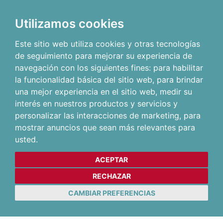
Utilizamos cookies
Este sitio web utiliza cookies y otras tecnologías
de seguimiento para mejorar su experiencia de
navegación con los siguientes fines:
para habilitar
la funcionalidad básica del sitio web
,
para brindar
una mejor experiencia en el sitio web
,
medir su
interés en nuestros productos y servicios y
personalizar las interacciones de marketing
,
para
mostrar anuncios que sean más relevantes para
usted
.
ACEPTAR
RECHAZAR
CAMBIAR PREFERENCIAS