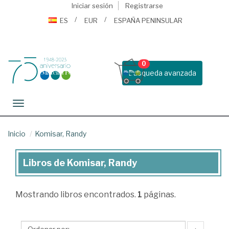
Iniciar sesión
Registrarse
ES
EUR
ESPAÑA PENINSULAR
0
Busqueda avanzada
Toggle navigation
Inicio
Komisar, Randy
Libros de Komisar, Randy
Libros
de
Mostrando
libros encontrados.
1
páginas.
Komisar,
Randy