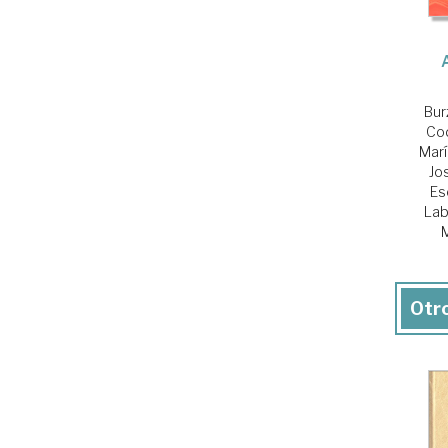
Bur
Cod
Marí
Jo
Es
Labe
M
Otro