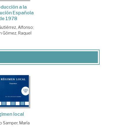
oducción a la
ución Española
de 1978
utiérrez, Alfonso
;
n Gómez, Raquel
imen local
o Samper, María