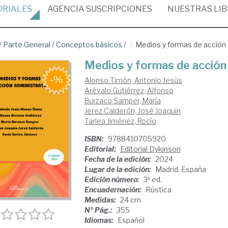
ORIALES
AGENCIA
SUSCRIPCIONES
NUESTRAS
LI
/
Parte General
/
Conceptos básicos
/
Medios y formas de acción 
Medios y formas de acción 
Alonso Timón, Antonio Jesús
Arévalo Gutiérrez, Alfonso
Burzaco Samper, María
Jerez Calderón, José Joaquín
Tarlea Jiménez, Rocío
ISBN:
9788410705920
Editorial:
Editorial Dykinson
Fecha de la edición:
2024
Lugar de la edición:
Madrid. España
Edición número:
3ª ed.
Encuadernación:
Rústica
Medidas:
24 cm
Nº Pág.:
355
Idiomas:
Español