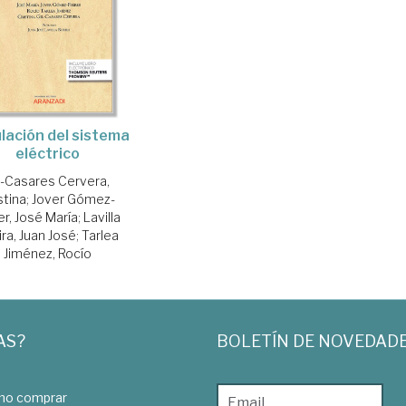
lación del sistema
eléctrico
l-Casares Cervera,
stina
;
Jover Gómez-
er, José María
;
Lavilla
ra, Juan José
;
Tarlea
Jiménez, Rocío
AS?
BOLETÍN DE NOVEDAD
o comprar