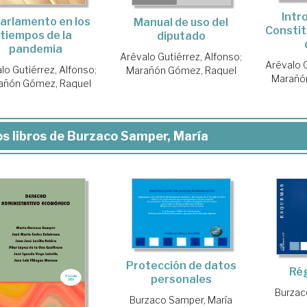
Intr
Parlamento en los
Manual de uso del
Constit
tiempos de la
diputado
pandemia
Arévalo Gutiérrez, Alfonso
;
Arévalo G
lo Gutiérrez, Alfonso
;
Marañón Gómez, Raquel
Marañó
añón Gómez, Raquel
s libros de Burzaco Samper, María
Protección de datos
Rég
personales
Burzac
Burzaco Samper, María