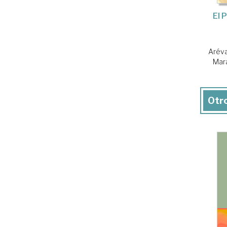
El 
Aréva
Mar
Otro