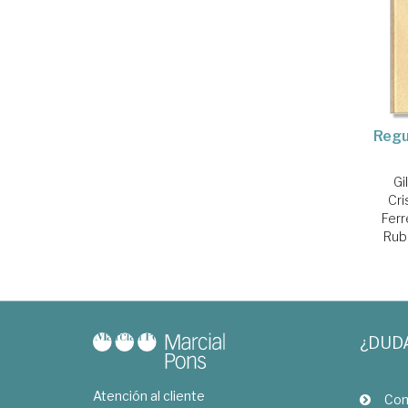
Regu
Gi
Cri
Ferr
Rubi
¿DUD
Atención al cliente
Com