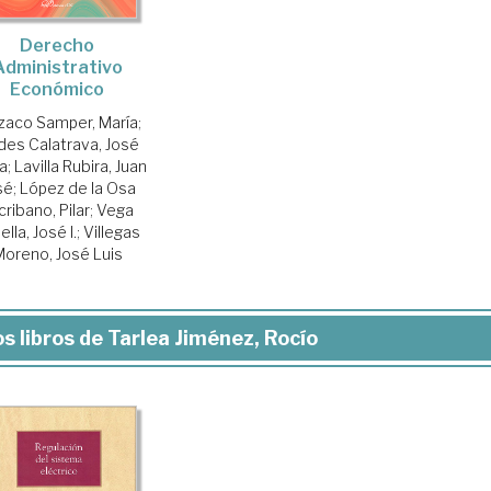
Derecho
Administrativo
Económico
zaco Samper, María
;
es Calatrava, José
a
;
Lavilla Rubira, Juan
sé
;
López de la Osa
cribano, Pilar
;
Vega
lla, José I.
;
Villegas
oreno, José Luis
s libros de Tarlea Jiménez, Rocío