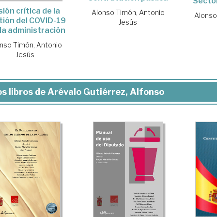
Secto
sión crítica de la
Alonso Timón, Antonio
Alonso
tión del COVID-19
Jesús
 la administración
nso Timón, Antonio
Jesús
s libros de Arévalo Gutiérrez, Alfonso