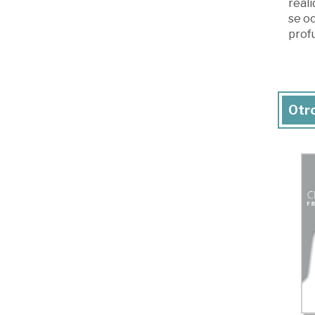
reali
se o
prof
Otro