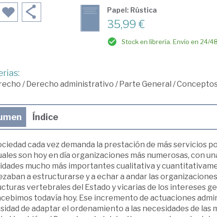
Papel: Rústica
35,99 €
Stock en librería. Envío en 24/4
rias:
recho
/
Derecho administrativo
/
Parte General
/
Conceptos
umen
Índice
ociedad cada vez demanda la prestación de más servicios por
cuales son hoy en día organizaciones más numerosas, con un
vidades mucho más importantes cualitativa y cuantitativame
zaban a estructurarse y a echar a andar las organizacion
cturas vertebrales del Estado y vicarias de los intereses g
ncebimos todavía hoy. Ese incremento de actuaciones admin
sidad de adaptar el ordenamiento a las necesidades de las 