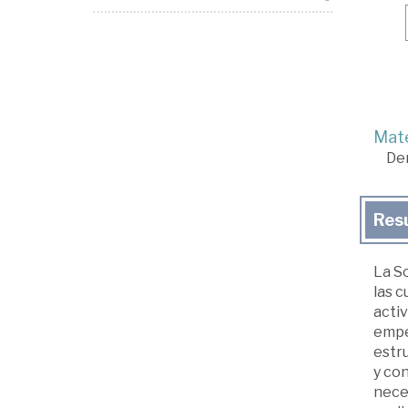
Mate
De
Res
La S
las 
acti
empe
estru
y co
nece