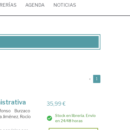
BRERÍAS
AGENDA
NOTICIAS
(current)
«
1
istrativa
35,99 €
lfonso
Burzaco
Stock en librería. Envío
a Jiménez, Rocío
en 24/48 horas