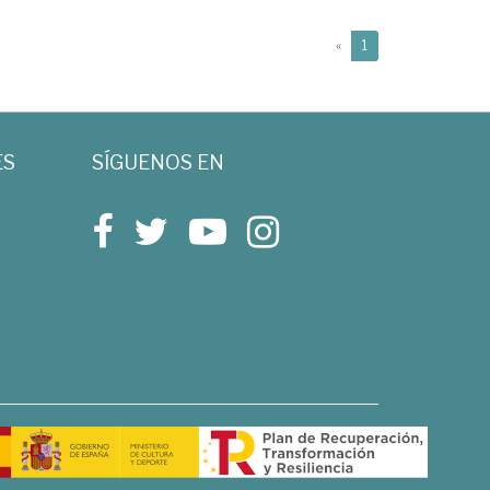
(current)
«
1
ES
SÍGUENOS EN