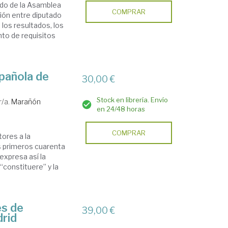
ado de la Asamblea
COMPRAR
ión entre diputado
 los resultados, los
to de requisitos
spañola de
30,00 €
Stock en librería. Envío
r/a.
Marañón
en 24/48 horas
COMPRAR
ores a la
s primeros cuarenta
expresa así la
“constituere” y la
es de
39,00 €
drid