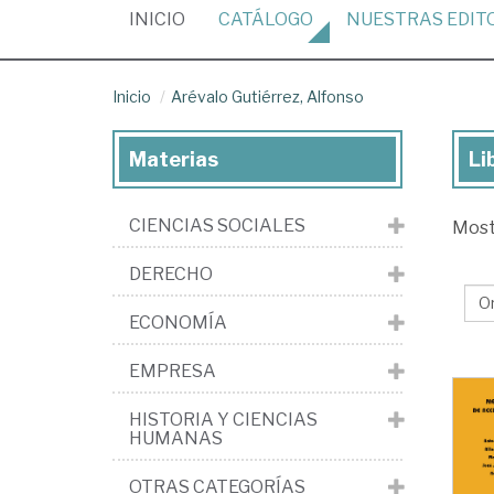
(CURRENT)
INICIO
CATÁLOGO
NUESTRAS
EDIT
Inicio
Arévalo Gutiérrez, Alfonso
Materias
Li
Lib
de
CIENCIAS SOCIALES
Mos
Ar
Gut
DERECHO
Al
ECONOMÍA
EMPRESA
HISTORIA Y CIENCIAS
HUMANAS
OTRAS CATEGORÍAS