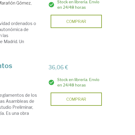
Stock en librería. Envío
Marañón Gómez,
en 24/48 horas
COMPRAR
ividad ordenados o
 autonómica de
n las
e Madrid. Un
ntos
36,06 €
Stock en librería. Envío
en 24/48 horas
 Reglamentos de los
COMPRAR
las Asambleas de
tudio Preliminar,
ía. Es una obra