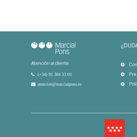
¿DUD
Atención al cliente
Com
Pre
(+34) 91 304 33 03
Polí
atencion@marcialpons.es