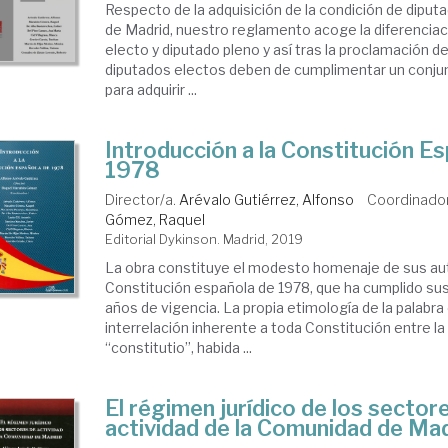
Respecto de la adquisición de la condición de diput
de Madrid, nuestro reglamento acoge la diferenciac
electo y diputado pleno y así tras la proclamación de
diputados electos deben de cumplimentar un conjun
para adquirir ...
Introducción a la Constitución E
1978
Director/a.
Arévalo Gutiérrez, Alfonso
Coordinado
Gómez, Raquel
Editorial Dykinson. Madrid, 2019
La obra constituye el modesto homenaje de sus aut
Constitución española de 1978, que ha cumplido su
años de vigencia. La propia etimología de la palabra 
interrelación inherente a toda Constitución entre la 
“constitutio”, habida ...
El régimen jurídico de los sector
actividad de la Comunidad de Ma