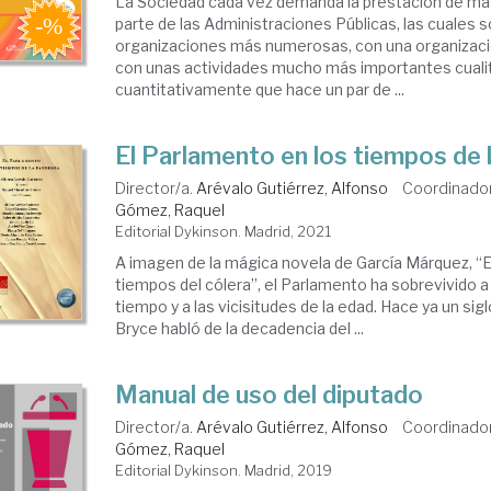
La Sociedad cada vez demanda la prestación de más
parte de las Administraciones Públicas, las cuales s
organizaciones más numerosas, con una organizac
con unas actividades mucho más importantes cualit
cuantitativamente que hace un par de ...
El Parlamento en los tiempos de 
Director/a.
Arévalo Gutiérrez, Alfonso
Coordinado
Gómez, Raquel
Editorial Dykinson. Madrid, 2021
A imagen de la mágica novela de García Márquez, “E
tiempos del cólera”, el Parlamento ha sobrevivido a
tiempo y a las vicisitudes de la edad. Hace ya un sigl
Bryce habló de la decadencia del ...
Manual de uso del diputado
Director/a.
Arévalo Gutiérrez, Alfonso
Coordinado
Gómez, Raquel
Editorial Dykinson. Madrid, 2019