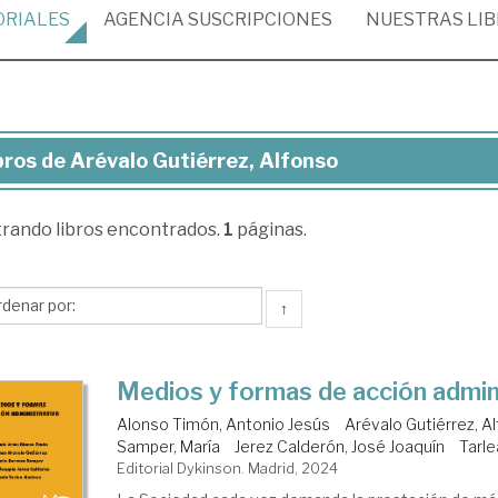
ORIALES
AGENCIA
SUSCRIPCIONES
NUESTRAS
LI
bros de Arévalo Gutiérrez, Alfonso
ros
trando
libros encontrados.
1
páginas.
évalo
iérrez,
fonso
↑
Medios y formas de acción admin
Alonso Timón, Antonio Jesús
Arévalo Gutiérrez, A
Samper, María
Jerez Calderón, José Joaquín
Tarle
Editorial Dykinson. Madrid, 2024