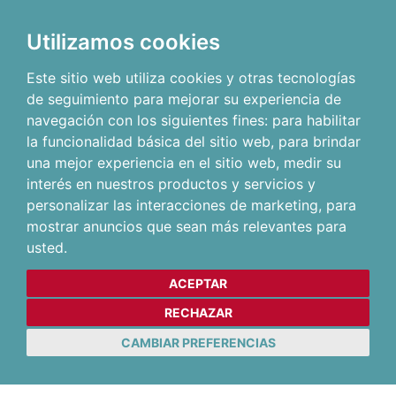
Utilizamos cookies
Este sitio web utiliza cookies y otras tecnologías
de seguimiento para mejorar su experiencia de
navegación con los siguientes fines:
para habilitar
la funcionalidad básica del sitio web
,
para brindar
una mejor experiencia en el sitio web
,
medir su
interés en nuestros productos y servicios y
personalizar las interacciones de marketing
,
para
mostrar anuncios que sean más relevantes para
usted
.
ACEPTAR
RECHAZAR
CAMBIAR PREFERENCIAS