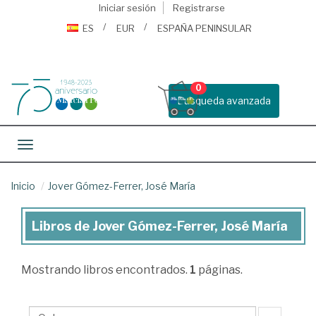
Iniciar sesión
Registrarse
ES
EUR
ESPAÑA PENINSULAR
0
Busqueda avanzada
Toggle navigation
Inicio
Jover Gómez-Ferrer, José María
Libros de Jover Gómez-Ferrer, José María
Libros
de
Mostrando
libros encontrados.
1
páginas.
Jover
Gómez-