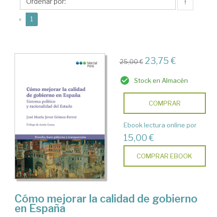
Ferrer,
↑
José
(current)
«
1
María
23,75 €
25,00 €
Stock en Almacén
COMPRAR
Ebook lectura online por
15,00 €
COMPRAR EBOOK
Cómo mejorar la calidad de gobierno
en España