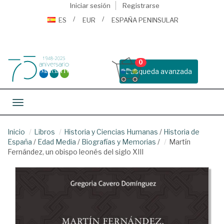
Iniciar sesión
Registrarse
ES
EUR
ESPAÑA PENINSULAR
0
Busqueda avanzada
Toggle navigation
Inicio
Libros
Historia y Ciencias Humanas
/
Historia de
España
/
Edad Media
/
Biografías y Memorias
/
Martín
Fernández, un obispo leonés del siglo XIII