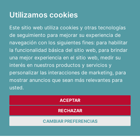
Utilizamos cookies
Este sitio web utiliza cookies y otras tecnologías
de seguimiento para mejorar su experiencia de
navegación con los siguientes fines:
para habilitar
la funcionalidad básica del sitio web
,
para brindar
una mejor experiencia en el sitio web
,
medir su
interés en nuestros productos y servicios y
personalizar las interacciones de marketing
,
para
mostrar anuncios que sean más relevantes para
usted
.
ACEPTAR
RECHAZAR
CAMBIAR PREFERENCIAS