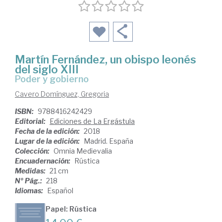
Martín Fernández, un obispo leonés
del siglo XIII
poder y gobierno
Cavero Domínguez, Gregoria
ISBN:
9788416242429
Editorial:
Ediciones de La Ergástula
Fecha de la edición:
2018
Lugar de la edición:
Madrid. España
Colección:
Omnia Medievalia
Encuadernación:
Rústica
Medidas:
21 cm
Nº Pág.:
218
Idiomas:
Español
Papel: Rústica