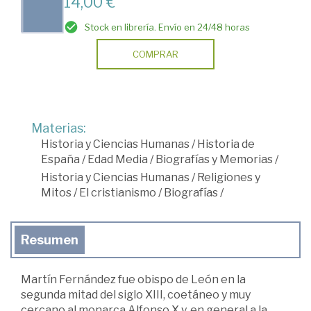
14,00 €
Stock en librería. Envío en 24/48 horas
COMPRAR
Materias:
Historia y Ciencias Humanas
/
Historia de
España
/
Edad Media
/
Biografías y Memorias
/
Historia y Ciencias Humanas
/
Religiones y
Mitos
/
El cristianismo
/
Biografías
/
Resumen
Martín Fernández fue obispo de León en la
segunda mitad del siglo XIII, coetáneo y muy
cercano al monarca Alfonso X y, en general a la