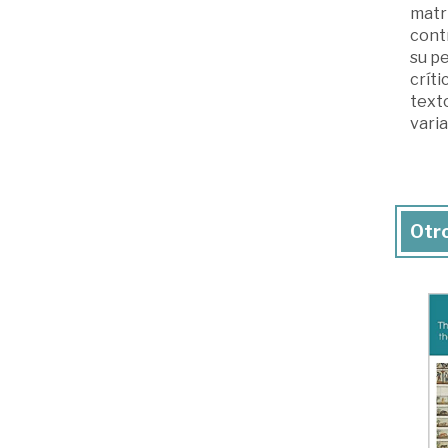
matri
contr
su pe
críti
text
varia
Otro