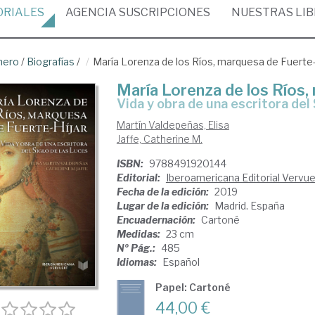
ORIALES
AGENCIA
SUSCRIPCIONES
NUESTRAS
LI
nero
/
Biografías
/
María Lorenza de los Ríos, marquesa de Fuerte-
María Lorenza de los Ríos,
vida y obra de una escritora del
Martín Valdepeñas, Elisa
Jaffe, Catherine M.
ISBN:
9788491920144
Editorial:
Iberoamericana Editorial Vervuer
Fecha de la edición:
2019
Lugar de la edición:
Madrid. España
Encuadernación:
Cartoné
Medidas:
23 cm
Nº Pág.:
485
Idiomas:
Español
Papel: Cartoné
44,00 €