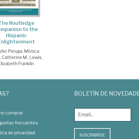
The Routledge
ompanion to the
Hispanic
Enlightenment
ufer Peruga, Mónica
;
, Catherine M.
;
Lewis,
Elizabeth Franklin
AS?
BOLETÍN DE NOVEDAD
o comprar
guntas frecuentes
tica de privacidad
SUSCRIBIRSE