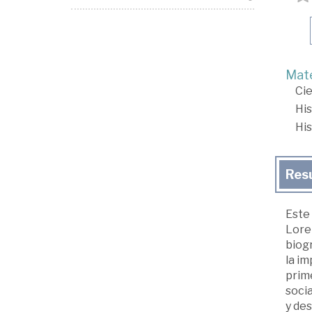
Mate
Cie
His
His
Res
Este 
Loren
biogr
la im
prime
socia
y des