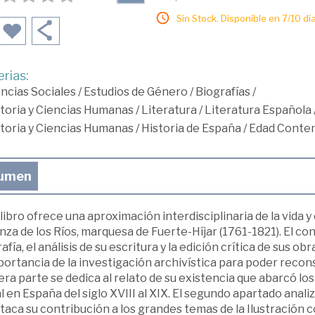
Sin Stock. Disponible en 7/10 día
rias:
ncias Sociales
/
Estudios de Género
/
Biografías
/
toria y Ciencias Humanas
/
Literatura
/
Literatura Española
toria y Ciencias Humanas
/
Historia de España
/
Edad Conte
umen
libro ofrece una aproximación interdisciplinaria de la vida y 
za de los Ríos, marquesa de Fuerte-Híjar (1761-1821). El co
afía, el análisis de su escritura y la edición crítica de sus ob
portancia de la investigación archivística para poder reconst
ra parte se dedica al relato de su existencia que abarcó los 
l en España del siglo XVIII al XIX. El segundo apartado analiz
taca su contribución a los grandes temas de la Ilustración co