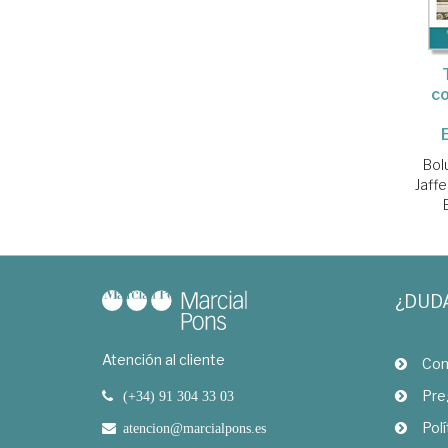
c
Bol
Jaffe
¿DUD
Atención al cliente
Com
Pre
(+34) 91 304 33 03
Polí
atencion@marcialpons.es