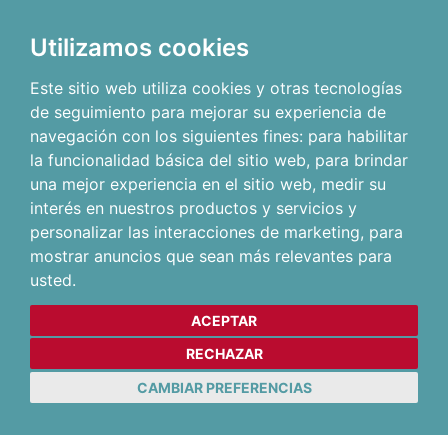
Utilizamos cookies
Este sitio web utiliza cookies y otras tecnologías
de seguimiento para mejorar su experiencia de
navegación con los siguientes fines:
para habilitar
la funcionalidad básica del sitio web
,
para brindar
una mejor experiencia en el sitio web
,
medir su
interés en nuestros productos y servicios y
personalizar las interacciones de marketing
,
para
mostrar anuncios que sean más relevantes para
usted
.
ACEPTAR
RECHAZAR
CAMBIAR PREFERENCIAS