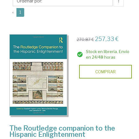
Franklin
↑
(current)
«
1
257,33 €
270,87 €
Stock en librería. Envío
en 24/48 horas
COMPRAR
The Routledge companion to the
Hispanic Enlightenment