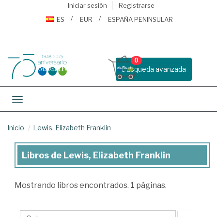
Iniciar sesión
Registrarse
ES
EUR
ESPAÑA PENINSULAR
0
Busqueda avanzada
Toggle navigation
Inicio
Lewis, Elizabeth Franklin
Libros de Lewis, Elizabeth Franklin
Libros
de
Mostrando
libros encontrados.
1
páginas.
Lewis,
Elizabeth