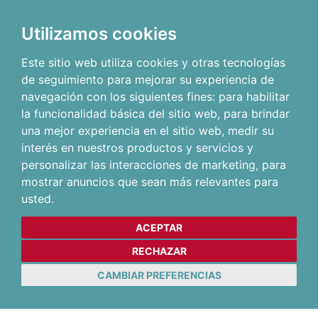
Utilizamos cookies
Este sitio web utiliza cookies y otras tecnologías
de seguimiento para mejorar su experiencia de
navegación con los siguientes fines:
para habilitar
la funcionalidad básica del sitio web
,
para brindar
una mejor experiencia en el sitio web
,
medir su
interés en nuestros productos y servicios y
personalizar las interacciones de marketing
,
para
mostrar anuncios que sean más relevantes para
usted
.
ACEPTAR
RECHAZAR
CAMBIAR PREFERENCIAS