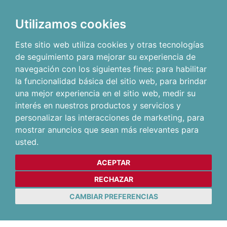
Utilizamos cookies
Este sitio web utiliza cookies y otras tecnologías
de seguimiento para mejorar su experiencia de
navegación con los siguientes fines:
para habilitar
la funcionalidad básica del sitio web
,
para brindar
una mejor experiencia en el sitio web
,
medir su
interés en nuestros productos y servicios y
personalizar las interacciones de marketing
,
para
mostrar anuncios que sean más relevantes para
usted
.
ACEPTAR
RECHAZAR
CAMBIAR PREFERENCIAS