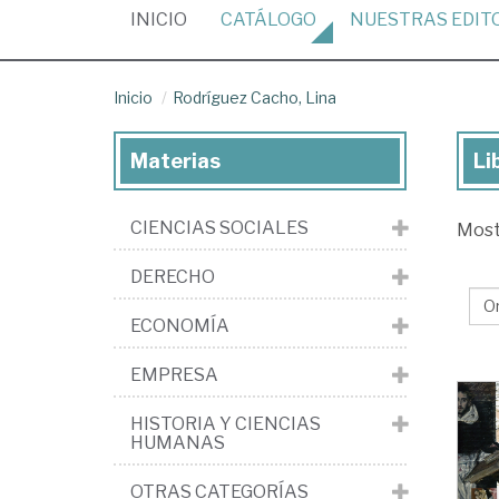
(CURRENT)
INICIO
CATÁLOGO
NUESTRAS
EDIT
Inicio
Rodríguez Cacho, Lina
Materias
Li
Lib
de
CIENCIAS SOCIALES
Mos
Ro
Ca
DERECHO
Lin
ECONOMÍA
EMPRESA
HISTORIA Y CIENCIAS
HUMANAS
OTRAS CATEGORÍAS