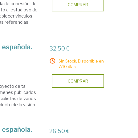
a de cohesión, de
COMPRAR
anto al estudioso de
ablecer vínculos
as referencias
a española.
32,50 €
Sin Stock. Disponible en
7/10 días.
COMPRAR
royecto de tal
lúmenes publicados
ialistas de varios
ucto de la visión
a española.
26,50 €