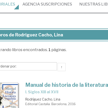
ORIALES
AGENCIA
SUSCRIPCIONES
NUESTRAS
LI
bros de Rodríguez Cacho, Lina
ros
trando
libros encontrados.
1
páginas.
dríguez
cho,
a
↑
Manual de historia de la literatur
I. Siglos XIII al XVII
Rodríguez Cacho, Lina
Editorial Castalia. Barcelona, 2016