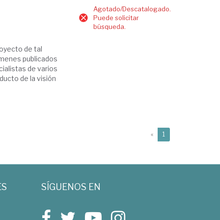
Agotado/Descatalogado.
Puede solicitar
búsqueda.
royecto de tal
lúmenes publicados
ialistas de varios
ucto de la visión
(current)
«
1
ES
SÍGUENOS EN