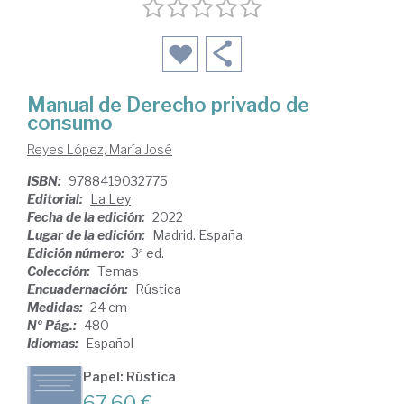
Manual de Derecho privado de
consumo
Reyes López, María José
ISBN:
9788419032775
Editorial:
La Ley
Fecha de la edición:
2022
Lugar de la edición:
Madrid. España
Edición número:
3ª ed.
Colección:
Temas
Encuadernación:
Rústica
Medidas:
24 cm
Nº Pág.:
480
Idiomas:
Español
Papel: Rústica
67,60 €