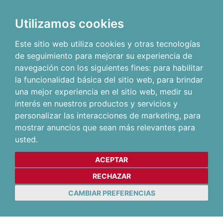
Utilizamos cookies
Este sitio web utiliza cookies y otras tecnologías
de seguimiento para mejorar su experiencia de
navegación con los siguientes fines:
para habilitar
la funcionalidad básica del sitio web
,
para brindar
una mejor experiencia en el sitio web
,
medir su
interés en nuestros productos y servicios y
personalizar las interacciones de marketing
,
para
mostrar anuncios que sean más relevantes para
usted
.
ACEPTAR
RECHAZAR
CAMBIAR PREFERENCIAS