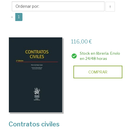
María
↑
del
(current)
Carmen
«
1
116,00 €
Stock en librería. Envío
en 24/48 horas
COMPRAR
Contratos civiles