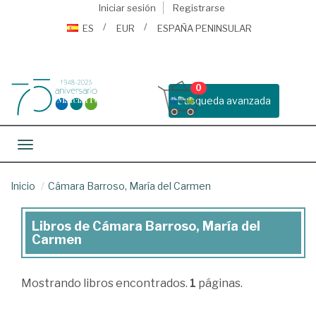
Iniciar sesión
Registrarse
ES
EUR
ESPAÑA PENINSULAR
0
Busqueda avanzada
Toggle navigation
Inicio
Cámara Barroso, María del Carmen
Libros de Cámara Barroso, María del
Libros
Carmen
de
Cámara
Mostrando
libros encontrados.
1
páginas.
Barroso,