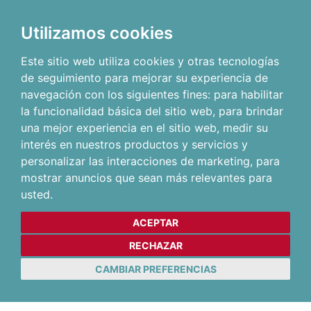
Utilizamos cookies
Este sitio web utiliza cookies y otras tecnologías
de seguimiento para mejorar su experiencia de
navegación con los siguientes fines:
para habilitar
la funcionalidad básica del sitio web
,
para brindar
una mejor experiencia en el sitio web
,
medir su
interés en nuestros productos y servicios y
personalizar las interacciones de marketing
,
para
mostrar anuncios que sean más relevantes para
usted
.
ACEPTAR
RECHAZAR
CAMBIAR PREFERENCIAS