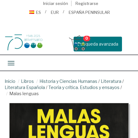
Iniciar sesión
Registrarse
ES
EUR
ESPAÑA PENINSULAR
0
Busqueda avanzada
Toggle navigation
Inicio
Libros
Historia y Ciencias Humanas
/
Literatura
/
Literatura Española
/
Teoría y crítica. Estudios y ensayos
/
Malas lenguas