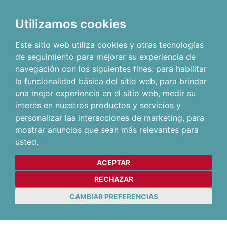
Utilizamos cookies
Este sitio web utiliza cookies y otras tecnologías
de seguimiento para mejorar su experiencia de
navegación con los siguientes fines:
para habilitar
la funcionalidad básica del sitio web
,
para brindar
una mejor experiencia en el sitio web
,
medir su
interés en nuestros productos y servicios y
personalizar las interacciones de marketing
,
para
mostrar anuncios que sean más relevantes para
usted
.
ACEPTAR
RECHAZAR
CAMBIAR PREFERENCIAS