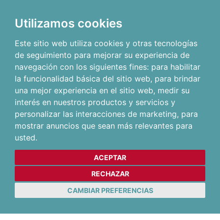
Utilizamos cookies
Este sitio web utiliza cookies y otras tecnologías
de seguimiento para mejorar su experiencia de
navegación con los siguientes fines:
para habilitar
la funcionalidad básica del sitio web
,
para brindar
una mejor experiencia en el sitio web
,
medir su
interés en nuestros productos y servicios y
personalizar las interacciones de marketing
,
para
mostrar anuncios que sean más relevantes para
usted
.
ACEPTAR
RECHAZAR
CAMBIAR PREFERENCIAS