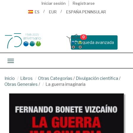
Iniciar sesión
Registrarse
ES
EUR
ESPAÑA PENINSULAR
0
Busqueda avanzada
Toggle navigation
Inicio
Libros
Otras Categorías
/
Divulgación científica
/
Obras Generales
/
La guerra imaginaria