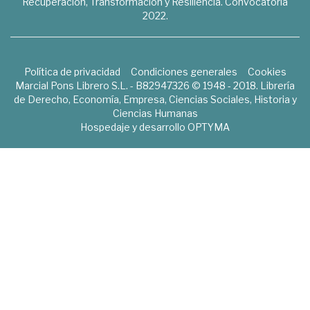
Recuperación, Transformación y Resiliencia. Convocatoria
2022.
Política de privacidad
Condiciones generales
Cookies
Marcial Pons Librero S.L. - B82947326 © 1948 - 2018. Librería
de Derecho, Economía, Empresa, Ciencias Sociales, Historia y
Ciencias Humanas
Hospedaje y desarrollo
OPTYMA