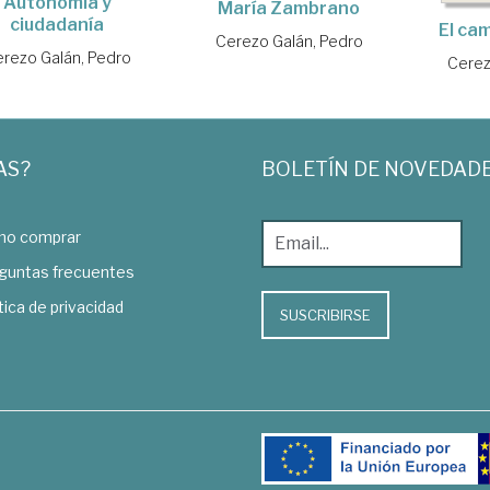
Autonomía y
María Zambrano
ciudadanía
El ca
Cerezo Galán, Pedro
rezo Galán, Pedro
Cerez
AS?
BOLETÍN DE NOVEDAD
o comprar
guntas frecuentes
tica de privacidad
SUSCRIBIRSE