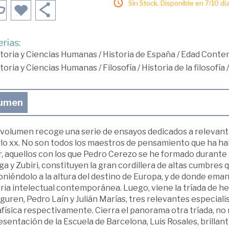
Sin Stock. Disponible en 7/10 día
rias:
toria y Ciencias Humanas
/
Historia de España
/
Edad Conte
toria y Ciencias Humanas
/
Filosofía
/
Historia de la filosofía
umen
 volumen recoge una serie de ensayos dedicados a releva
glo xx. No son todos los maestros de pensamiento que ha hab
r, aquellos con los que Pedro Cerezo se he formado durant
a y Zubiri, constituyen la gran cordillera de altas cumbres
oniéndolo a la altura del destino de Europa, y de donde em
ria intelectual contemporánea. Luego, viene la tríada de he
uren, Pedro Laín y Julián Marías, tres relevantes especialis
ísica respectivamente. Cierra el panorama otra tríada, no m
sentación de la Escuela de Barcelona, Luis Rosales, brillant