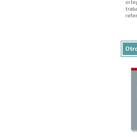
orteg
traba
refer
Otro