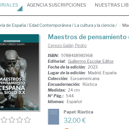
ORIALES
AGENCIA
SUSCRIPCIONES
NUESTRAS
LI
oria de España
/
Edad Contemporánea
/
La cultura y la ciencia
/
Mae
Maestros de pensamiento e
Cerezo Galán, Pedro
ISBN:
9788418981968
Editorial:
Guillermo Escolar Editor
Fecha de la edición:
2023
Lugar de la edición:
Madrid. España
Colección:
Euroamericana
Encuadernación:
Rústica
Medidas:
24 cm
Nº Pág.:
544
Idiomas:
Español
Papel: Rústica
32,00 €