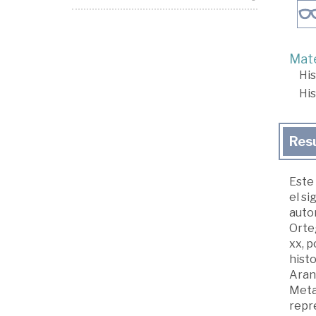
Mate
His
His
Res
Este
el si
auto
Orteg
xx, p
histo
Arang
Metaf
repre