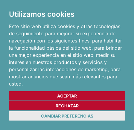
Utilizamos cookies
Este sitio web utiliza cookies y otras tecnologías
de seguimiento para mejorar su experiencia de
navegación con los siguientes fines:
para habilitar
la funcionalidad básica del sitio web
,
para brindar
una mejor experiencia en el sitio web
,
medir su
interés en nuestros productos y servicios y
personalizar las interacciones de marketing
,
para
mostrar anuncios que sean más relevantes para
usted
.
ACEPTAR
RECHAZAR
CAMBIAR PREFERENCIAS