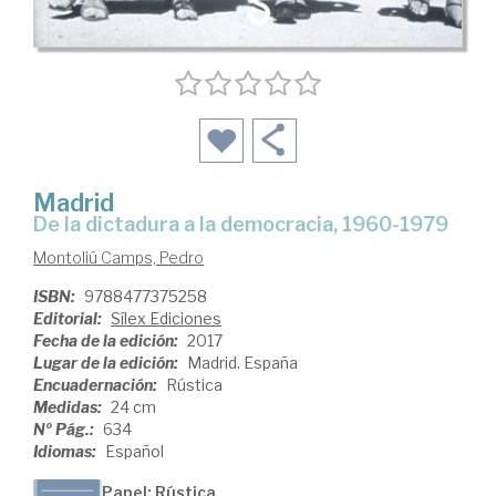
Madrid
de la dictadura a la democracia, 1960-1979
Montoliú Camps, Pedro
ISBN:
9788477375258
Editorial:
Sílex Ediciones
Fecha de la edición:
2017
Lugar de la edición:
Madrid. España
Encuadernación:
Rústica
Medidas:
24 cm
Nº Pág.:
634
Idiomas:
Español
Papel: Rústica