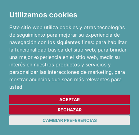
Utilizamos cookies
Este sitio web utiliza cookies y otras tecnologías
de seguimiento para mejorar su experiencia de
navegación con los siguientes fines:
para habilitar
la funcionalidad básica del sitio web
,
para brindar
una mejor experiencia en el sitio web
,
medir su
interés en nuestros productos y servicios y
personalizar las interacciones de marketing
,
para
mostrar anuncios que sean más relevantes para
usted
.
ACEPTAR
RECHAZAR
CAMBIAR PREFERENCIAS