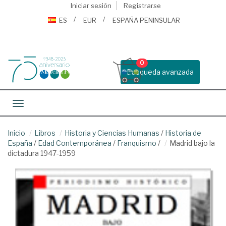
Iniciar sesión
Registrarse
ES
EUR
ESPAÑA PENINSULAR
0
Busqueda avanzada
Toggle navigation
Inicio
Libros
Historia y Ciencias Humanas
/
Historia de
España
/
Edad Contemporánea
/
Franquismo
/
Madrid bajo la
dictadura 1947-1959