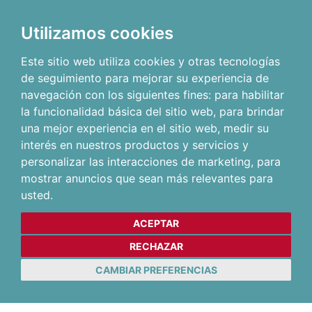
Utilizamos cookies
Este sitio web utiliza cookies y otras tecnologías
de seguimiento para mejorar su experiencia de
navegación con los siguientes fines:
para habilitar
la funcionalidad básica del sitio web
,
para brindar
una mejor experiencia en el sitio web
,
medir su
interés en nuestros productos y servicios y
personalizar las interacciones de marketing
,
para
mostrar anuncios que sean más relevantes para
usted
.
ACEPTAR
RECHAZAR
CAMBIAR PREFERENCIAS