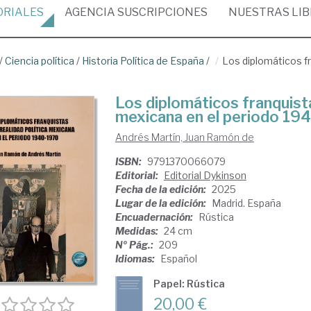
ORIALES
AGENCIA
SUSCRIPCIONES
NUESTRAS
LI
/
Ciencia política
/
Historia Política de España
/
Los diplomáticos fr
Los diplomáticos franquistas
mexicana en el periodo 19
Andrés Martín, Juan Ramón de
ISBN:
9791370066079
Editorial:
Editorial Dykinson
Fecha de la edición:
2025
Lugar de la edición:
Madrid. España
Encuadernación:
Rústica
Medidas:
24 cm
Nº Pág.:
209
Idiomas:
Español
Papel: Rústica
20,00 €