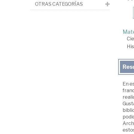
OTRAS CATEGORÍAS
Mate
Cie
His
Res
En e
fran
reali
Gusta
bibli
podi
Arch
estos