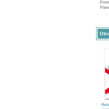
Douss
Pland
Otro
Rel