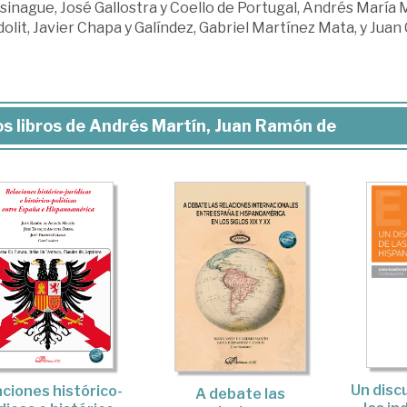
inague, José Gallostra y Coello de Portugal, Andrés María 
olit, Javier Chapa y Galíndez, Gabriel Martínez Mata, y Juan C
s libros de Andrés Martín, Juan Ramón de
Un disc
aciones histórico-
A debate las