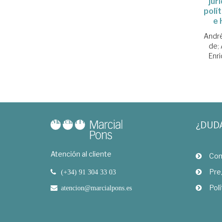
jur
polí
e 
André
de
;
Enr
¿DUD
Atención al cliente
Com
Pre
(+34) 91 304 33 03
Polí
atencion@marcialpons.es