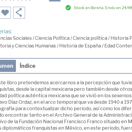
Stock en librería. Envío en 24/4
rias:
ncias Sociales
/
Ciencia Política
/
Ciencia política
/
Historia 
toria y Ciencias Humanas
/
Historia de España
/
Edad Conte
umen
Índice
ste libro pretendemos acercarnos a la percepción que tuvie
quistas, desde la capital mexicana pero también desde otros
dad política auténtica mexicana que se vivió en los sexeni
vo Díaz Ordaz, en el arco temporal que va desde 1940 a 197
ografía para contextualizar dicho periodo, así como los di
do encontrar tanto en el Archivo General de la Administrac
ivo de la Fundación Nacional Francisco Franco situado en Ma
 diplomáticos franquistas en México, en este periodo, fuero