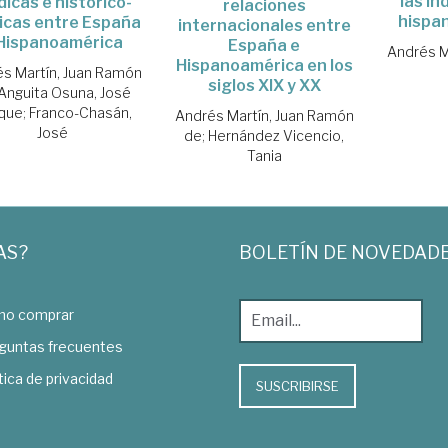
las i
ídicas e histórico-
relaciones
hispa
ticas entre España
internacionales entre
Hispanoamérica
España e
Andrés M
Hispanoamérica en los
s Martín, Juan Ramón
siglos XIX y XX
Anguita Osuna, José
ique
;
Franco-Chasán,
Andrés Martín, Juan Ramón
José
de
;
Hernández Vicencio,
Tania
AS?
BOLETÍN DE NOVEDAD
o comprar
guntas frecuentes
tica de privacidad
SUSCRIBIRSE