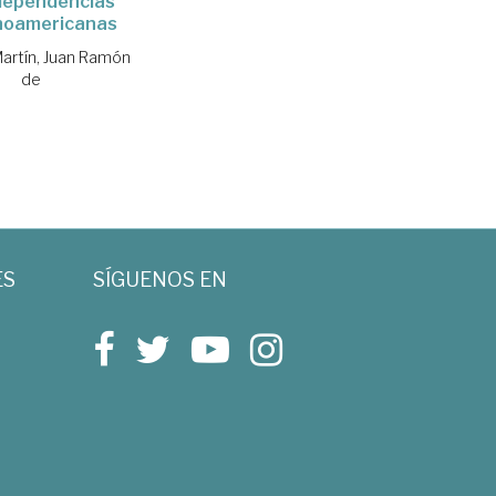
ndependencias
noamericanas
artín, Juan Ramón
de
ES
SÍGUENOS EN