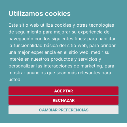
Utilizamos cookies
Este sitio web utiliza cookies y otras tecnologías
de seguimiento para mejorar su experiencia de
navegación con los siguientes fines:
para habilitar
la funcionalidad básica del sitio web
,
para brindar
una mejor experiencia en el sitio web
,
medir su
interés en nuestros productos y servicios y
personalizar las interacciones de marketing
,
para
mostrar anuncios que sean más relevantes para
usted
.
ACEPTAR
RECHAZAR
CAMBIAR PREFERENCIAS