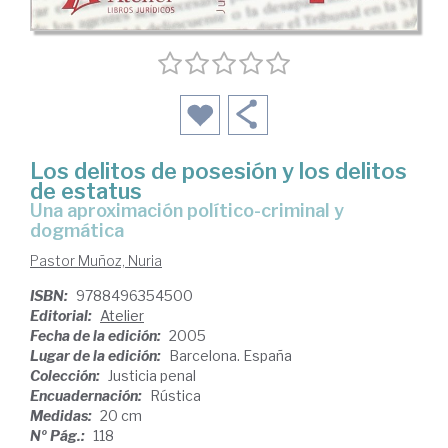
Los delitos de posesión y los delitos
de estatus
una aproximación político-criminal y
dogmática
Pastor Muñoz, Nuria
ISBN:
9788496354500
Editorial:
Atelier
Fecha de la edición:
2005
Lugar de la edición:
Barcelona. España
Colección:
Justicia penal
Encuadernación:
Rústica
Medidas:
20 cm
Nº Pág.:
118