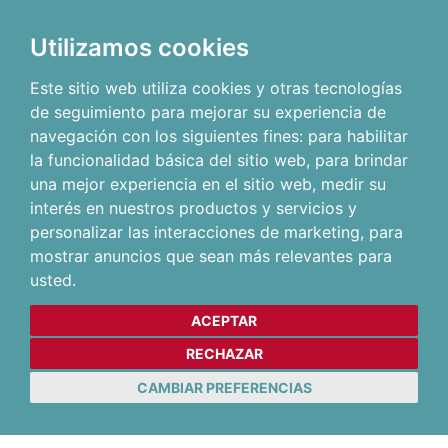
Utilizamos cookies
Este sitio web utiliza cookies y otras tecnologías
de seguimiento para mejorar su experiencia de
navegación con los siguientes fines:
para habilitar
la funcionalidad básica del sitio web
,
para brindar
una mejor experiencia en el sitio web
,
medir su
interés en nuestros productos y servicios y
personalizar las interacciones de marketing
,
para
mostrar anuncios que sean más relevantes para
usted
.
ACEPTAR
RECHAZAR
CAMBIAR PREFERENCIAS