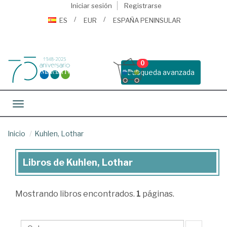
Iniciar sesión
Registrarse
ES
EUR
ESPAÑA PENINSULAR
0
Busqueda avanzada
Toggle navigation
Inicio
Kuhlen, Lothar
Libros de Kuhlen, Lothar
Libros
de
Mostrando
libros encontrados.
1
páginas.
Kuhlen,
Lothar