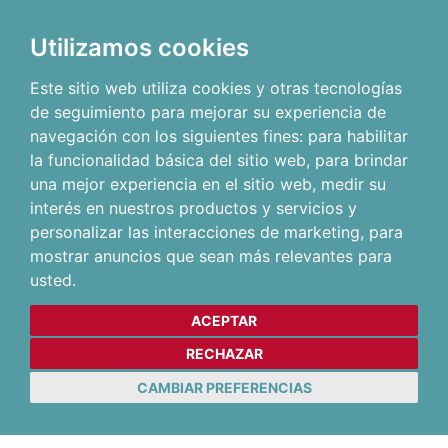
Utilizamos cookies
Este sitio web utiliza cookies y otras tecnologías
de seguimiento para mejorar su experiencia de
navegación con los siguientes fines:
para habilitar
la funcionalidad básica del sitio web
,
para brindar
una mejor experiencia en el sitio web
,
medir su
interés en nuestros productos y servicios y
personalizar las interacciones de marketing
,
para
mostrar anuncios que sean más relevantes para
usted
.
ACEPTAR
RECHAZAR
CAMBIAR PREFERENCIAS