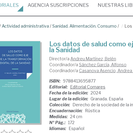
ORIALES
AGENCIA
SUSCRIPCIONES
NUESTRAS
LI
/
Actividad administrativa
/
Sanidad. Alimentación. Consumo
/
Los 
Los datos de salud como ej
la Sanidad
Director/a
Andreu Martínez, Belén
Coordinador/a
Sánchez García, Alfonso
Coordinador/a
Casanova Asencio, Andrea
ISBN:
9788413695877
Editorial:
Editorial Comares
Fecha de la edición:
2024
Lugar de la edición:
Granada. España
Colección:
Derecho de la sociedad de la 
Encuadernación:
Rústica
Medidas:
24 cm
Nº Pág.:
172
Idiomas:
Español