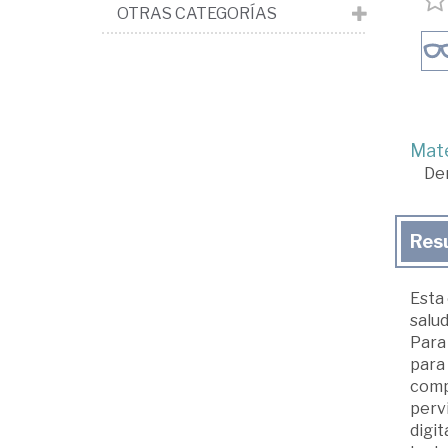
OTRAS CATEGORÍAS
Mate
De
Res
Esta 
salud
Para
para
compa
pervi
digit