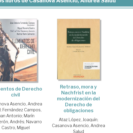
s libros de Casanova Asencio, Andrea Salud
Retraso, mora y
entos de Derecho
Nachfrist en la
civil
modernización del
nova Asencio, Andrea
Derecho de
d
;
Fernández Campos,
obligaciones
uan Antonio
;
Marín
Ataz López, Joaquín
;
erón, Andrés
;
Navarro
Casanova Asencio, Andrea
Castro, Miguel
Salud