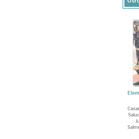
Otro
Elem
Casa
Salu
J
Salm