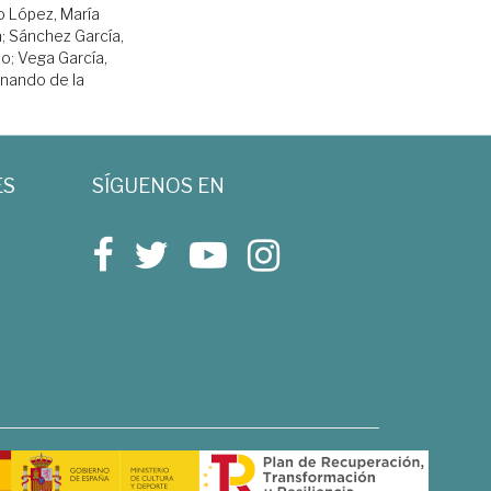
o López, María
a
;
Sánchez García,
so
;
Vega García,
rnando de la
ES
SÍGUENOS EN