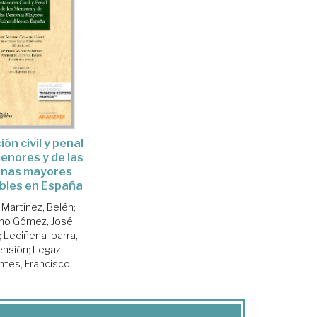
ón civil y penal
menores y de las
onas mayores
bles en España
Martínez, Belén
;
ho Gómez, José
;
Leciñena Ibarra,
ensión
;
Legaz
tes, Francisco