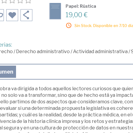
Papel: Rústica
19,00 €
Sin Stock. Disponible en 7/10 día
rias:
recho
/
Derecho administrativo
/
Actividad administrativa
/
umen
obra va dirigida a todos aquellos lectores curiosos que qui
 no solo va a transformar, sino que de hecho está ya impact
 ello partimos de dos aspectos que consideramos clave, com
 evaluar si una determinada propuesta legislativa es coher
rtidas; y cuál es la realidad, desde la práctica médica, en el us
vencia de la historia clínica impresa y los retos y estrategia
al segura y en una cultura de protección de datos en nuestras 