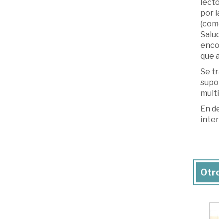
lecto
por 
(com
Salud
encon
que 
Se t
supon
multi
En de
inter
Otro