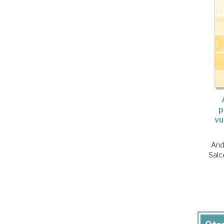
p
vu
And
Salc