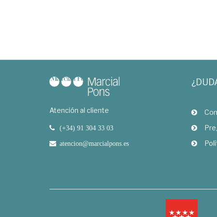
¿DUD
Atención al cliente
Com
Pre
(+34) 91 304 33 03
Polí
atencion@marcialpons.es