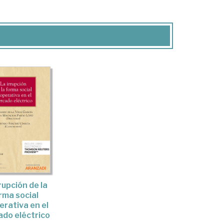
rupción de la
rma social
rativa en el
do eléctrico