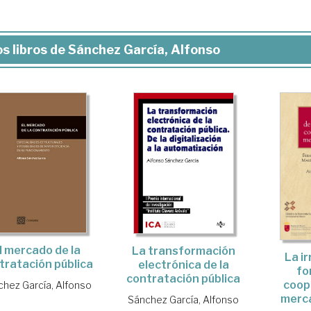
s libros de Sánchez García, Alfonso
l mercado de la
La transformación
La ir
tratación pública
electrónica de la
fo
contratación pública
coope
chez García, Alfonso
merca
Sánchez García, Alfonso