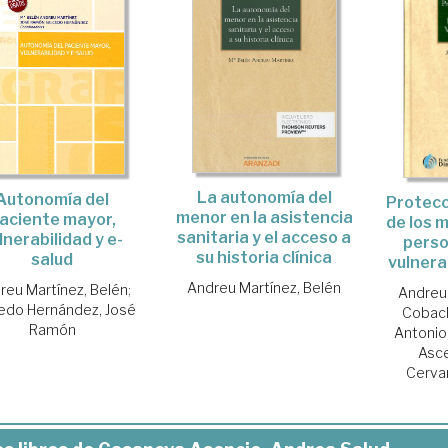
La autonomía del
Autonomía del
Protecci
menor en la asistencia
aciente mayor,
de los 
sanitaria y el acceso a
lnerabilidad y e-
pers
su historia clínica
salud
vulnera
Andreu Martínez, Belén
reu Martínez, Belén
;
Andreu 
edo Hernández, José
Cobac
Ramón
Antonio
Asc
Cervan