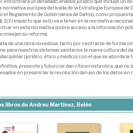
r encontrará un detallado análisis jurídico que incluye un do
la normativa europea derivada de la Estrategia Europea de 
o el Reglamento de Gobernanza de Datos), como propuestas 
); 2) El impacto que esto va a tener en la normativa naciona
trar en esta normativa (sobre acceso a la información públi
aconsejan su reforma.
rata de una obra novedosa, tanto por centrarse de forma o
e para nuestros sistemas sanitarios la nueva cultura del d
disciplinar (jurídico, ético y médico) con el que se aborda la 
finitiva, presente y futuro se dan cita en esta obra, que no 
esados en presenciar la revolución del uso de los datos en 
s libros de Andreu Martínez, Belén