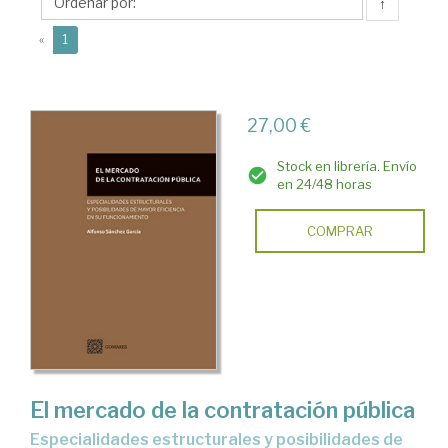
Alfonso
↑
(current)
«
1
27,00 €
Stock en librería. Envío
en 24/48 horas
COMPRAR
El mercado de la contratación pública
Especialidades estructurales y posibilidades de