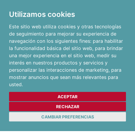
Utilizamos cookies
Este sitio web utiliza cookies y otras tecnologías
de seguimiento para mejorar su experiencia de
navegación con los siguientes fines:
para habilitar
la funcionalidad básica del sitio web
,
para brindar
una mejor experiencia en el sitio web
,
medir su
interés en nuestros productos y servicios y
personalizar las interacciones de marketing
,
para
mostrar anuncios que sean más relevantes para
usted
.
ACEPTAR
RECHAZAR
CAMBIAR PREFERENCIAS