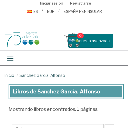
Iniciar sesión
Registrarse
ES
EUR
ESPAÑA PENINSULAR
0
Busqueda avanzada
Toggle navigation
Inicio
Sánchez García, Alfonso
Libros de Sánchez García, Alfonso
Libros
de
Mostrando
libros encontrados.
1
páginas.
Sánchez
García,