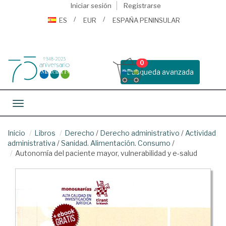
Iniciar sesión
Registrarse
ES
EUR
ESPAÑA PENINSULAR
0
Busqueda avanzada
Toggle navigation
Inicio
Libros
Derecho
/
Derecho administrativo
/
Actividad
administrativa
/
Sanidad. Alimentación. Consumo
/
Autonomía del paciente mayor, vulnerabilidad y e-salud