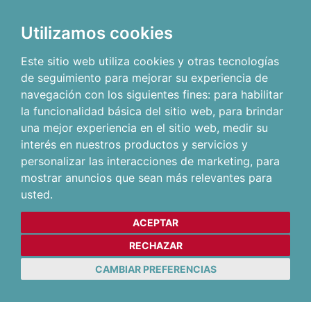
Utilizamos cookies
Este sitio web utiliza cookies y otras tecnologías
de seguimiento para mejorar su experiencia de
navegación con los siguientes fines:
para habilitar
la funcionalidad básica del sitio web
,
para brindar
una mejor experiencia en el sitio web
,
medir su
interés en nuestros productos y servicios y
personalizar las interacciones de marketing
,
para
mostrar anuncios que sean más relevantes para
usted
.
ACEPTAR
RECHAZAR
CAMBIAR PREFERENCIAS