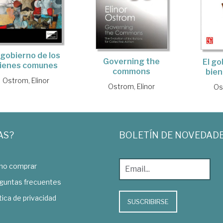
 gobierno de los
Governing the
El go
ienes comunes
commons
bie
Ostrom, Elinor
Ostrom, Elinor
Os
AS?
BOLETÍN DE NOVEDAD
o comprar
guntas frecuentes
tica de privacidad
SUSCRIBIRSE