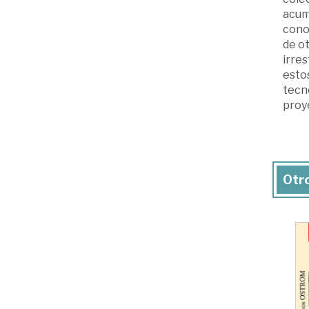
acumu
conoc
de ot
irres
estos
tecn
proye
Otro