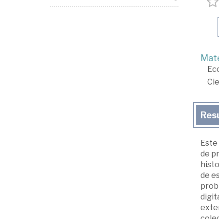
Mate
Ec
Cie
Res
Este 
de pr
histo
de es
prob
digit
exter
colec