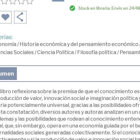
Stock en librería. Envío en 24/4
rias:
onomía
/
Historia económica y del pensamiento económico
ncias Sociales
/
Ciencia Política
/
Filosofía política
/
Pensami
umen
libro reflexiona sobre la premisa de que el conocimiento es e
oducción de valor, innovación social e imaginación política 
ria potencialmente universal, gracias a las posibilidades of
ta constatación, diversos autores y autoras analizan en un
lemas y las posibilidades que rodean al conocimiento ente
al, que, sin embargo, opera en una economía guiada por el be
nalidades sociales generadas colectivamente. Si el conocim
tivamente y si la producción de valor e innovación social ha