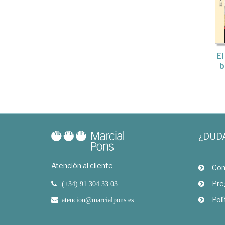
El
b
¿DUD
Atención al cliente
Com
Pre
(+34) 91 304 33 03
Polí
atencion@marcialpons.es