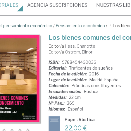
ORIALES
AGENCIA
SUSCRIPCIONES
NUESTRAS
LI
del pensamiento económico
/
Pensamiento económico
/
Los bien
Los bienes comunes del co
Editor/a
Hess, Charlotte
Editor/a
Ostrom, Elinor
ISBN:
9788494460036
Editorial:
Traficantes de sueños
Fecha de la edición:
2016
Lugar de la edición:
Madrid. España
Colección:
Prácticas constituyentes
Encuadernación:
Rústica
Medidas:
22 cm
Nº Pág.:
369
Idiomas:
Español
Papel: Rústica
22,00 €