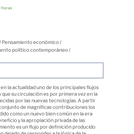
8 horas
/
Pensamiento económico
/
ento político contemporáneo
/
n la actualidad uno de los principales flujos
y que su circulación es por primera vez en la
recidas por las nuevas tecnologías. A partir
 conjunto de magníficas contribuciones los
ndido como un nuevo bien común en la era
neficio y la apropiación privada de las
iento es un flujo por definición producido
n dejado de responder a la lógica de la