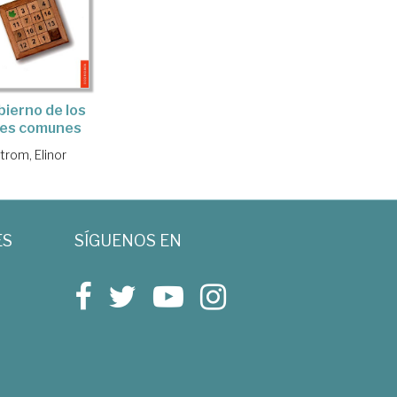
bierno de los
nes comunes
trom, Elinor
ES
SÍGUENOS EN