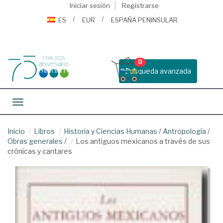
Iniciar sesión
Registrarse
ES
EUR
ESPAÑA PENINSULAR
0
Busqueda avanzada
Toggle navigation
Inicio
Libros
Historia y Ciencias Humanas
/
Antropología
/
Obras generales
/
Los antiguos mexicanos a través de sus
crónicas y cantares