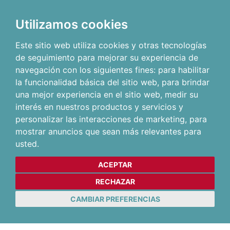
Utilizamos cookies
Este sitio web utiliza cookies y otras tecnologías
de seguimiento para mejorar su experiencia de
navegación con los siguientes fines:
para habilitar
la funcionalidad básica del sitio web
,
para brindar
una mejor experiencia en el sitio web
,
medir su
interés en nuestros productos y servicios y
personalizar las interacciones de marketing
,
para
mostrar anuncios que sean más relevantes para
usted
.
ACEPTAR
RECHAZAR
CAMBIAR PREFERENCIAS