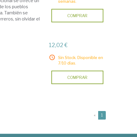
pcional se ofrece un
semanas.
de los pueblos
ca. También se
COMPRAR
reros, sin olvidar el
12,02 €
Sin Stock. Disponible en
7/10 días.
COMPRAR
(current)
«
1