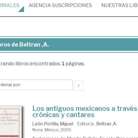
ORIALES
AGENCIA
SUSCRIPCIONES
NUESTRAS
LI
bros de Beltran ,A.
ros
trando
libros encontrados.
1
páginas.
tran
↑
Los antiguos mexicanos a través
crónicas y cantares
León-Portilla, Miguel
Editor/a .
Beltran ,A.
None. México, 2005