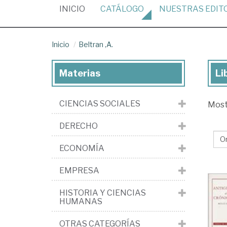
(CURRENT)
INICIO
CATÁLOGO
NUESTRAS
EDIT
Inicio
Beltran ,A.
Materias
Li
Lib
de
CIENCIAS SOCIALES
Mos
Bel
,A.
DERECHO
ECONOMÍA
EMPRESA
HISTORIA Y CIENCIAS
HUMANAS
OTRAS CATEGORÍAS