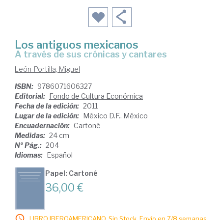
Los antiguos mexicanos
a través de sus crónicas y cantares
León-Portilla, Miguel
ISBN:
9786071606327
Editorial:
Fondo de Cultura Económica
Fecha de la edición:
2011
Lugar de la edición:
México D.F.. México
Encuadernación:
Cartoné
Medidas:
24 cm
Nº Pág.:
204
Idiomas:
Español
Papel: Cartoné
36,00 €
LIBRO IBEROAMERICANO. Sin Stock. Envío en 7/8 semanas.