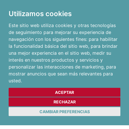
Utilizamos cookies
Este sitio web utiliza cookies y otras tecnologías
de seguimiento para mejorar su experiencia de
navegación con los siguientes fines:
para habilitar
la funcionalidad básica del sitio web
,
para brindar
una mejor experiencia en el sitio web
,
medir su
interés en nuestros productos y servicios y
personalizar las interacciones de marketing
,
para
mostrar anuncios que sean más relevantes para
usted
.
ACEPTAR
RECHAZAR
CAMBIAR PREFERENCIAS