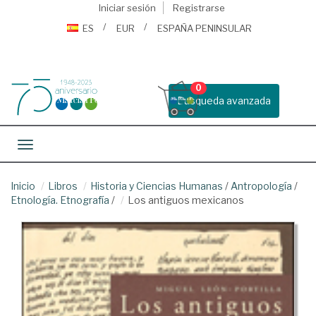
Iniciar sesión
Registrarse
ES
EUR
ESPAÑA PENINSULAR
0
Busqueda avanzada
Toggle navigation
Inicio
Libros
Historia y Ciencias Humanas
/
Antropología
/
Etnología. Etnografía
/
Los antiguos mexicanos