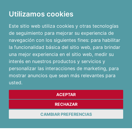
Utilizamos cookies
Este sitio web utiliza cookies y otras tecnologías
de seguimiento para mejorar su experiencia de
navegación con los siguientes fines:
para habilitar
la funcionalidad básica del sitio web
,
para brindar
una mejor experiencia en el sitio web
,
medir su
interés en nuestros productos y servicios y
personalizar las interacciones de marketing
,
para
mostrar anuncios que sean más relevantes para
usted
.
ACEPTAR
RECHAZAR
CAMBIAR PREFERENCIAS