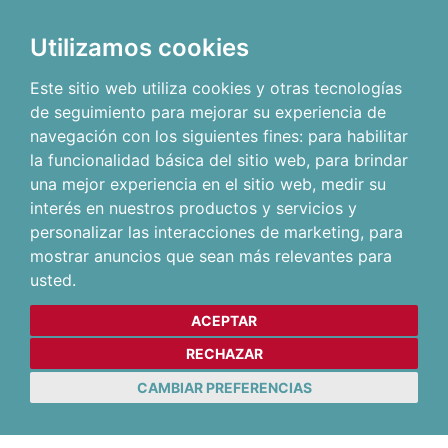
Utilizamos cookies
Este sitio web utiliza cookies y otras tecnologías
de seguimiento para mejorar su experiencia de
navegación con los siguientes fines:
para habilitar
la funcionalidad básica del sitio web
,
para brindar
una mejor experiencia en el sitio web
,
medir su
interés en nuestros productos y servicios y
personalizar las interacciones de marketing
,
para
mostrar anuncios que sean más relevantes para
usted
.
ACEPTAR
RECHAZAR
CAMBIAR PREFERENCIAS