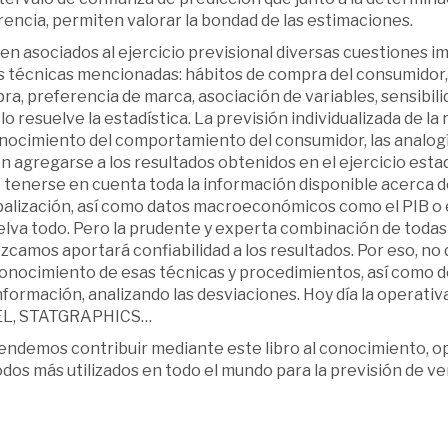
encia, permiten valorar la bondad de las estimaciones.
ten asociados al ejercicio previsional diversas cuestiones
s técnicas mencionadas: hábitos de compra del consumidor, 
ra, preferencia de marca, asociación de variables, sensibi
lo resuelve la estadística. La previsión individualizada de la 
nocimiento del comportamiento del consumidor, las analogías
 agregarse a los resultados obtenidos en el ejercicio estad
 tenerse en cuenta toda la información disponible acerca 
balización, así como datos macroeconómicos como el PIB o e
elva todo. Pero la prudente y experta combinación de todas
camos aportará confiabilidad a los resultados. Por eso, no
onocimiento de esas técnicas y procedimientos, así como 
información, analizando las desviaciones. Hoy día la operativa
L, STATGRAPHICS…
ndemos contribuir mediante este libro al conocimiento, ope
os más utilizados en todo el mundo para la previsión de vent