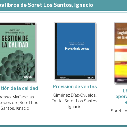
s libros de Soret Los Santos, Ignacio
Previsión de ventas
tión de la calidad
L
Giménez Díaz-Oyuelos,
opera
esso, Maríade las
Emilio
;
Soret Los Santos,
cedes de
;
Soret Los
Ignacio
Santos, Ignacio
Soret Lo