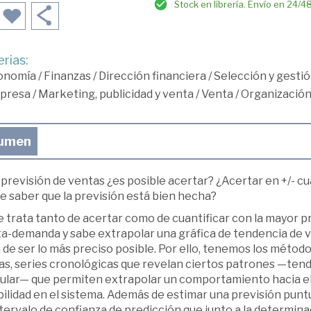
Stock en librería. Envío en 24/4
rias:
onomía
/
Finanzas
/
Dirección financiera
/
Selección y gestió
presa
/
Marketing, publicidad y venta
/
Venta
/
Organización
umen
 previsión de ventas ¿es posible acertar? ¿Acertar en +/- 
e saber que la previsión está bien hecha?
 trata tanto de acertar como de cuantificar con la mayor pr
a-demanda y sabe extrapolar una gráfica de tendencia de ve
 de ser lo más preciso posible. Por ello, tenemos los métod
as, series cronológicas que revelan ciertos patrones —tend
gular— que permiten extrapolar un comportamiento hacia el 
ilidad en el sistema. Además de estimar una previsión puntu
tervalo de confianza de predicción que junto a la determina