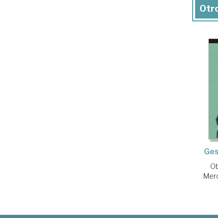
Otro
Ges
Ob
Mer