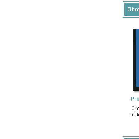
Otro
Pre
Gim
Emil