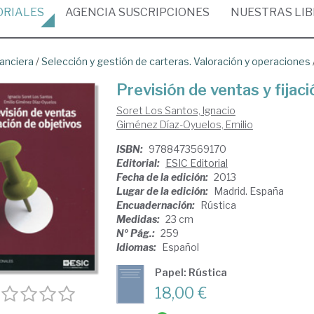
ORIALES
AGENCIA
SUSCRIPCIONES
NUESTRAS
LI
nanciera
/
Selección y gestión de carteras. Valoración y operaciones
Previsión de ventas y fijac
Soret Los Santos, Ignacio
Giménez Díaz-Oyuelos, Emilio
ISBN:
9788473569170
Editorial:
ESIC Editorial
Fecha de la edición:
2013
Lugar de la edición:
Madrid. España
Encuadernación:
Rústica
Medidas:
23 cm
Nº Pág.:
259
Idiomas:
Español
Papel: Rústica
18,00 €