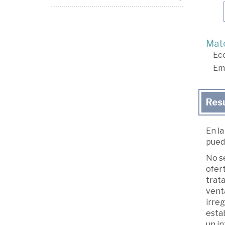
Mate
Ec
Em
Res
En la
pued
No se
ofert
trata
vent
irre
estab
un in