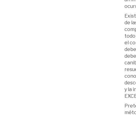
ocurr
Exis
de la
comp
todo 
el co
deben
debe
cani
resu
conoz
desc
y la 
EXCE
Prete
métod