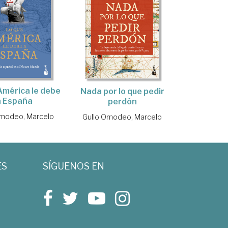
América le debe
Nada por lo que pedir
a España
perdón
Omodeo, Marcelo
Gullo Omodeo, Marcelo
ES
SÍGUENOS EN