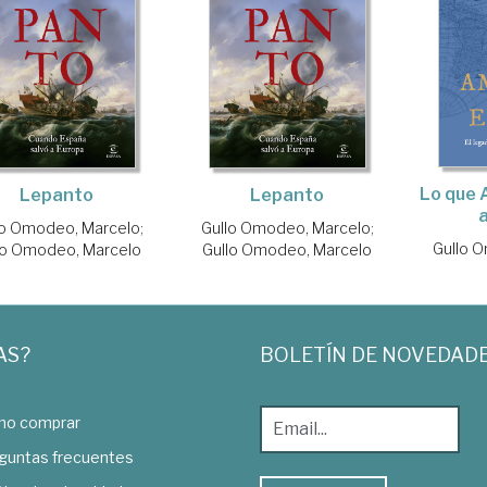
Lo que 
Lepanto
Lepanto
lo Omodeo, Marcelo
;
Gullo Omodeo, Marcelo
;
Gullo 
lo Omodeo, Marcelo
Gullo Omodeo, Marcelo
AS?
BOLETÍN DE NOVEDAD
o comprar
guntas frecuentes