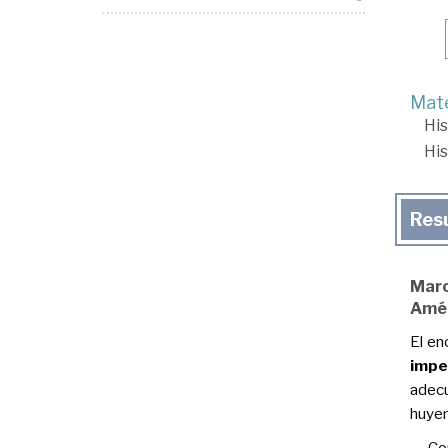
Mate
His
His
Res
Marc
Amér
El en
impe
adecu
huyen
Co