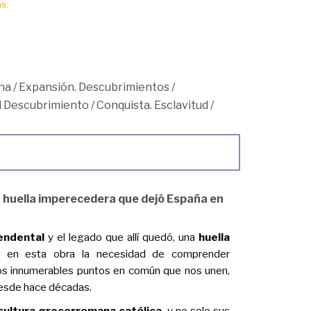
s.
na
/
Expansión. Descubrimientos
/
el Descubrimiento
/
Conquista. Esclavitud
/
 huella imperecedera que dejó España en
endental
y el legado que allí quedó, una
huella
 en esta obra la necesidad de comprender
los innumerables puntos en común que nos unen,
 desde hace décadas.
cultura grecorromana católica,
y no solo sus