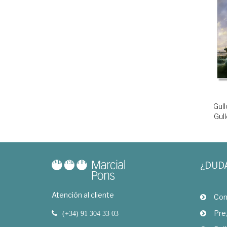
Gul
Gul
¿DUD
Atención al cliente
Com
Pre
(+34) 91 304 33 03