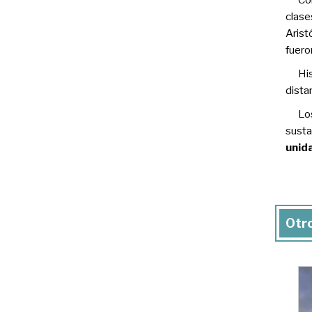
clase
Arist
fuero
Hi
dista
Lo
susta
unid
Otro