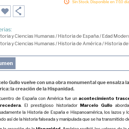
Sin Stock. Disponible en 7/10 día
rias:
toria y Ciencias Humanas
/
Historia de España
/
Edad Moder
toria y Ciencias Humanas
/
Historia de América
/
Historia d
umen
elo Gullo vuelve con una obra monumental que ensalza la
ica: la creación de la Hispanidad.
cuentro de España con América fue un
acontecimiento trasc
recedera
. El prestigioso historiador
Marcelo Gullo
aborda
adamente la Historia de España e Hispanoamérica, los lazos y 
do así de la historia falseada y manipulada que se ha transmitido
n la creación de la
Hispanidad
, América recibió los valores de la