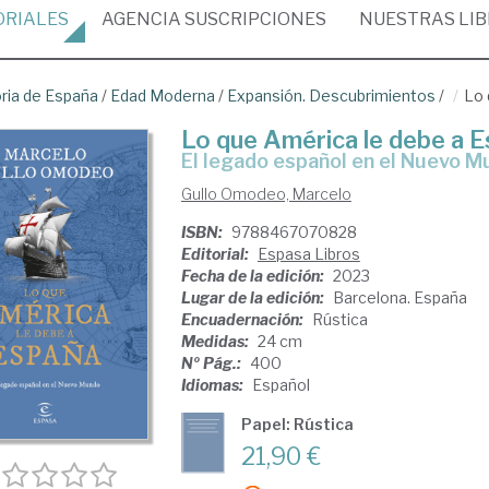
ORIALES
AGENCIA
SUSCRIPCIONES
NUESTRAS
LI
oria de España
/
Edad Moderna
/
Expansión. Descubrimientos
/
Lo 
Lo que América le debe a 
el legado español en el Nuevo 
Gullo Omodeo, Marcelo
ISBN:
9788467070828
Editorial:
Espasa Libros
Fecha de la edición:
2023
Lugar de la edición:
Barcelona. España
Encuadernación:
Rústica
Medidas:
24 cm
Nº Pág.:
400
Idiomas:
Español
Papel: Rústica
21,90 €