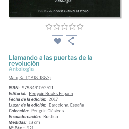
Llamando a las puertas de la
revolución
antología
Marx, Karl (1818-1883)
ISBN:
9788491053521
Editorial:
Penguin Books España
Fecha de la edición:
2017
Lugar de la edición:
Barcelona. España
Colección:
Penguin Clásicos
Encuadernación:
Rústica
Medidas:
18 cm
Nº Pág.:
921