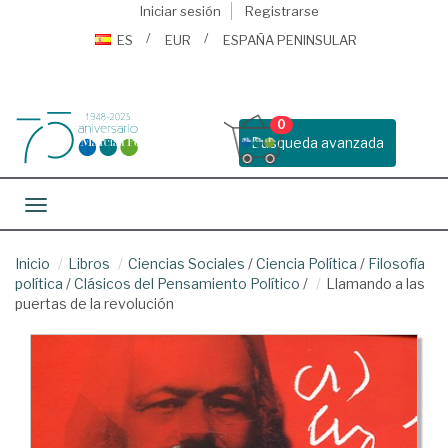
Iniciar sesión
Registrarse
ES
EUR
ESPAÑA PENINSULAR
0
Busqueda avanzada
Toggle navigation
Inicio
Libros
Ciencias Sociales
/
Ciencia Política
/
Filosofía
política
/
Clásicos del Pensamiento Político
/
Llamando a las
puertas de la revolución