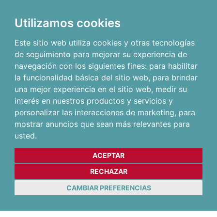
Utilizamos cookies
Este sitio web utiliza cookies y otras tecnologías
de seguimiento para mejorar su experiencia de
navegación con los siguientes fines:
para habilitar
la funcionalidad básica del sitio web
,
para brindar
una mejor experiencia en el sitio web
,
medir su
interés en nuestros productos y servicios y
personalizar las interacciones de marketing
,
para
mostrar anuncios que sean más relevantes para
usted
.
ACEPTAR
RECHAZAR
CAMBIAR PREFERENCIAS