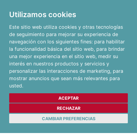
Utilizamos cookies
Este sitio web utiliza cookies y otras tecnologías
de seguimiento para mejorar su experiencia de
navegación con los siguientes fines:
para habilitar
la funcionalidad básica del sitio web
,
para brindar
una mejor experiencia en el sitio web
,
medir su
interés en nuestros productos y servicios y
personalizar las interacciones de marketing
,
para
mostrar anuncios que sean más relevantes para
usted
.
ACEPTAR
RECHAZAR
CAMBIAR PREFERENCIAS