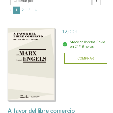
(1820-
↑
1895)
(current)
«
1
2
3
»
12,00 €
Stock en librería. Envío
en 24/48 horas
COMPRAR
A favor del libre comercio