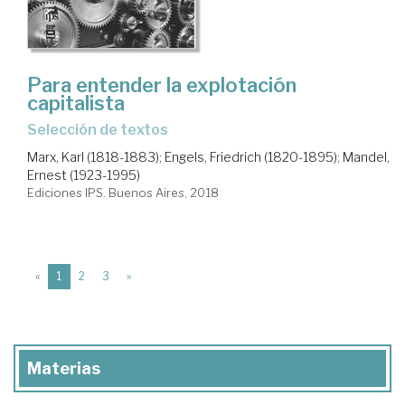
Para entender la explotación
capitalista
selección de textos
Marx, Karl (1818-1883)
;
Engels, Friedrich (1820-1895)
;
Mandel,
Ernest (1923-1995)
Ediciones IPS. Buenos Aires, 2018
(current)
«
1
2
3
»
Materias