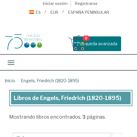
Iniciar sesión
Registrarse
ES
EUR
ESPAÑA PENINSULAR
0
Busqueda avanzada
Toggle navigation
Inicio
Engels, Friedrich (1820-1895)
Libros de Engels, Friedrich (1820-1895)
Libros
de
Mostrando
libros encontrados.
3
páginas.
Engels,
Friedrich