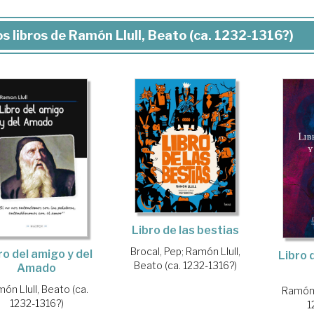
s libros de Ramón Llull, Beato (ca. 1232-1316?)
Libro de las bestias
Brocal, Pep
;
Ramón Llull,
ro del amigo y del
Libro 
Beato (ca. 1232-1316?)
Amado
ón Llull, Beato (ca.
Ramón L
1232-1316?)
1