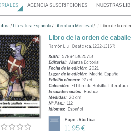
ORIALES
AGENCIA
SUSCRIPCIONES
NUESTRAS
LI
atura
/
Literatura Española
/
Literatura Medieval
/
Libro de la orde
Libro de la orden de caballe
Ramón Llull, Beato (ca. 1232-1316?)
ISBN:
9788413625713
Editorial:
Alianza Editorial
Fecha de la edición:
2021
Lugar de la edición:
Madrid. España
Edición número:
3ª ed.
Colección:
El Libro de Bolsillo. Literatura
Encuadernación:
Rústica
Medidas:
20 cm
Nº Pág.:
112
Idiomas:
Español
Papel: Rústica
11,95 €