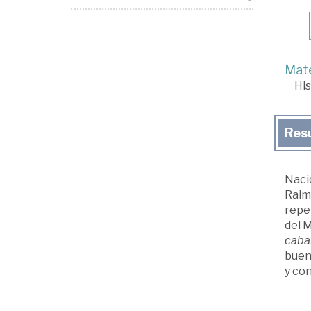
Mate
His
Res
Nacid
Raimu
repen
del M
cabal
buen 
y con