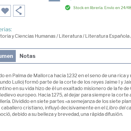
Stock en librería. Envío en 24/4
rias:
toria y Ciencias Humanas
/
Literatura
/
Literatura Española
umen
Notas
o en Palma de Mallorca hacia 1232 en el seno de una rica y n
ndo Lulio) formó parte de la corte de los reyes Jaime I y Jai
tino en su vida hizo de él un exaltado misionero de la fe de 
edievo europeo. Hacia 1275, al dejar para siempre la corte 
lería.
Dividido en siete partes «a semejanza de los siete pla
caballero cristiano, influyó decisivamente en el
Libro del c
oció, debido a su belleza y brevedad, una rápida difusión.