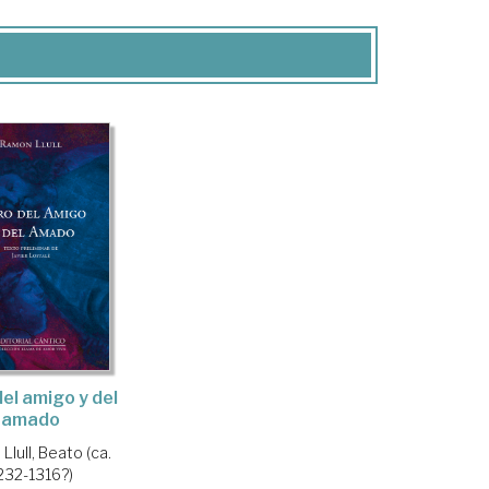
del amigo y del
amado
lull, Beato (ca.
232-1316?)