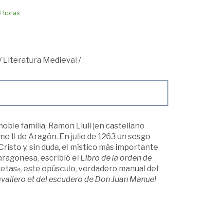
8 horas
/
Literatura Medieval
/
oble familia, Ramon Llull (en castellano
me II de Aragón. En julio de 1263 un sesgo
Cristo y, sin duda, el místico más importante
aragonesa, escribió el
Libro de la orden de
netas», este opúsculo, verdadero manual del
avallero et del escudero de Don Juan Manuel