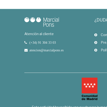
¿DUD
Atención al cliente
Com
Pre
(+34) 91 304 33 03
Polí
atencion@marcialpons.es