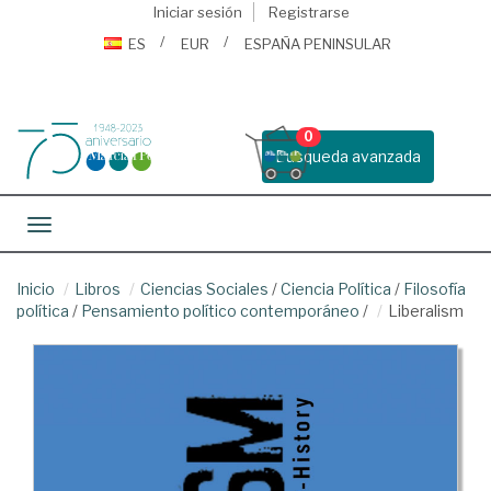
Iniciar sesión
Registrarse
ES
EUR
ESPAÑA PENINSULAR
0
Busqueda avanzada
Toggle navigation
Inicio
Libros
Ciencias Sociales
/
Ciencia Política
/
Filosofía
política
/
Pensamiento político contemporáneo
/
Liberalism