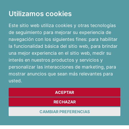
Utilizamos cookies
Este sitio web utiliza cookies y otras tecnologías
de seguimiento para mejorar su experiencia de
navegación con los siguientes fines:
para habilitar
la funcionalidad básica del sitio web
,
para brindar
una mejor experiencia en el sitio web
,
medir su
interés en nuestros productos y servicios y
personalizar las interacciones de marketing
,
para
mostrar anuncios que sean más relevantes para
usted
.
ACEPTAR
RECHAZAR
CAMBIAR PREFERENCIAS