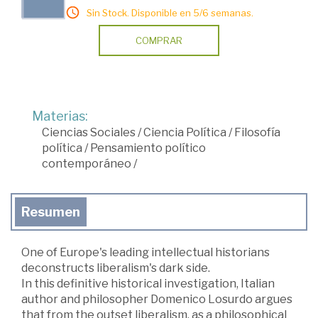
Sin Stock. Disponible en 5/6 semanas.
COMPRAR
Materias:
Ciencias Sociales
/
Ciencia Política
/
Filosofía
política
/
Pensamiento político
contemporáneo
/
Resumen
One of Europe's leading intellectual historians
deconstructs liberalism's dark side.
In this definitive historical investigation, Italian
author and philosopher Domenico Losurdo argues
that from the outset liberalism, as a philosophical